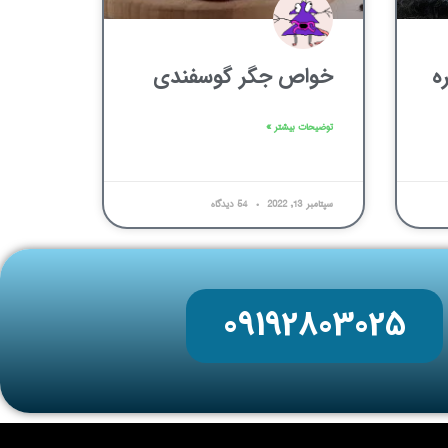
ه
خواص جگر گوسفندی
توضیحات بیشتر »
سپتامبر 13, 2022
54 دیدگاه
09192803025