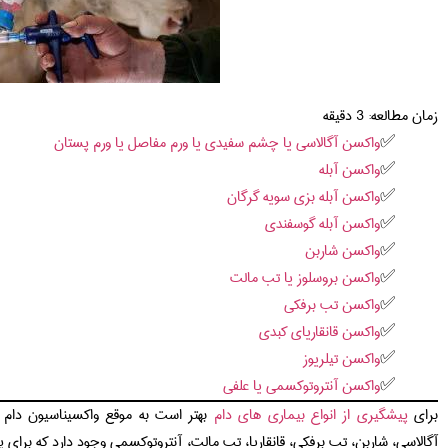
زمان مطالعه:
3
دقیقه
واکسن آگالاسی یا چشم سفیدی یا ورم مفاصل یا ورم پستان
واکسن آبله
واکسن آبله بزی سویه گرگان
واکسن آبله گوسفندی
واکسن شاربن
واکسن بروسلوز یا تب مالت
واکسن تب برفکی
واکسن قانقاریای کبدی
واکسن تیلریوز
واکسن آنتروتوکسمی یا علفی
برای
پیشگیری از انواع بیماری های دام
بهتر است به موقع واکسیناسیون دام 
آگالاسی، شاربن، تب برفکی، قانقاریا، تب مالت، آنتروتوکسمی وجود دارد که برای 