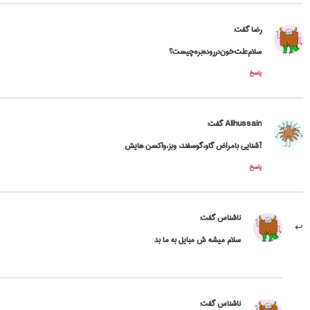
رضا
گفت:
سلام‌علت‌خون‌در‌روده‌بره‌چیست؟
پاسخ
Alihussain
گفت:
آشنایی بامراض گاو،گوسفند، وبز،واکسن هایش
پاسخ
ناشناس
گفت:
سلام میشه ش مبایل به ما بد
ناشناس
گفت: