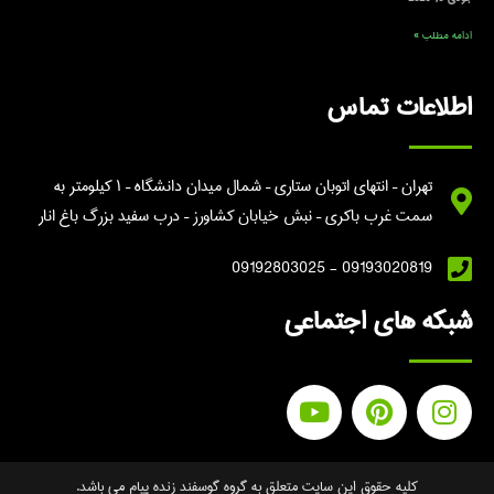
ادامه مطلب »
اطلاعات تماس
تهران – انتهای اتوبان ستاری – شمال میدان دانشگاه – ۱ کیلومتر به
سمت غرب باکری – نبش خیابان کشاورز – درب سفید بزرگ باغ انار
09193020819 - 09192803025
شبکه های اجتماعی
کلیه حقوق این سایت متعلق به گروه گوسفند زنده پیام می باشد.