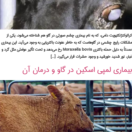
کراتوکنژنکتیویت دامی، که به نام بیماری چشم صورتی در گاو هم شناخته می‌شود، یکی از
مشکلات رایج چشمی در گاوهاست که به خاطر عفونت باکتریایی به وجود می‌آید. این بیماری
عمدتاً به دلیل حمله باکتری Moraxella bovis رخ می‌دهد و تحت تأثیر عواملی مثل گرد و
غبار، نور شدید خورشید و وجود حشرات قرار می‌گیرد. […]
بیماری لمپی اسکین در گاو و درمان آن