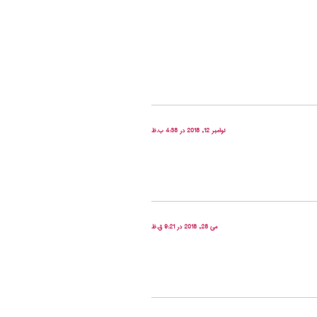
نوامبر 12, 2018 در 4:38 ب.ظ
می 28, 2018 در 9:21 ق.ظ