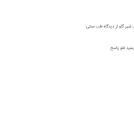
یر گاو از دیدگاه طب سنتی:
یسید لغو پاسخ