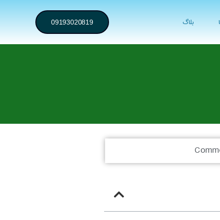
بلاگ
09193020819