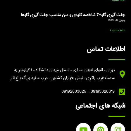
جفت گیری گاو+7 شاخصه کلیدی و سن مناسب جفت گیری گاوها
جولای 6, 2026
ادامه مطلب »
اطلاعات تماس
تهران – انتهای اتوبان ستاری – شمال میدان دانشگاه – ۱ کیلومتر به
سمت غرب باکری – نبش خیابان کشاورز – درب سفید بزرگ باغ انار
09193020819 - 09192803025
شبکه های اجتماعی