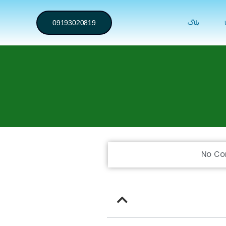
بلاگ
09193020819
No C