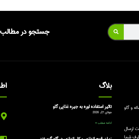
جستجو در مطالب
بلاگ
اط
تاثیر استفاده اوره به جیره غذایی گاو
ه و گاو
جولای 27, 2026
ادامه مطلب »
ت ارسال
طرف شما
زمان قوچ اندازی و کل اندازی در گله گوسفند