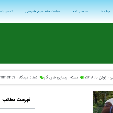
درباره ما
خروس زنده
سیاست حفظ حریم خصوصی
تماس با ما
نی :
ژوئن 3, 2019
دسته :
بیماری های گاو
تعداد دیدگاه :
omments
فهرست مطالب