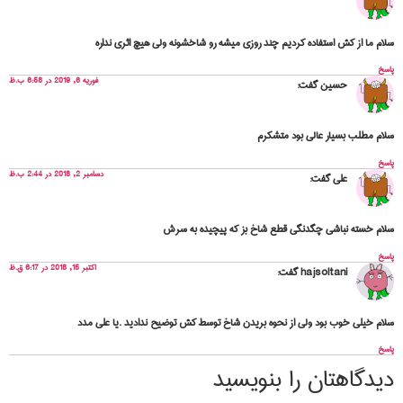
سلام ما از کش استفاده کردیم چند روزی میشه رو شاخشونه ولی هیچ اثری نداره
پاسخ
فوریه 6, 2019 در 6:58 ب.ظ
حسین
گفت:
سلام مطلب بسیار عالی بود متشکرم
پاسخ
دسامبر 2, 2018 در 2:44 ب.ظ
علی
گفت:
سلام خسته نباشی چگدنگی قطع شاخ بز که پیچیده به سرش
پاسخ
اکتبر 15, 2018 در 6:17 ق.ظ
hajsoltani
گفت:
سلام خیلی خوب بود ولی از نحوه بریدن شاخ توسط کش توضیح ندادید .یا علی مدد
پاسخ
دیدگاهتان را بنویسید