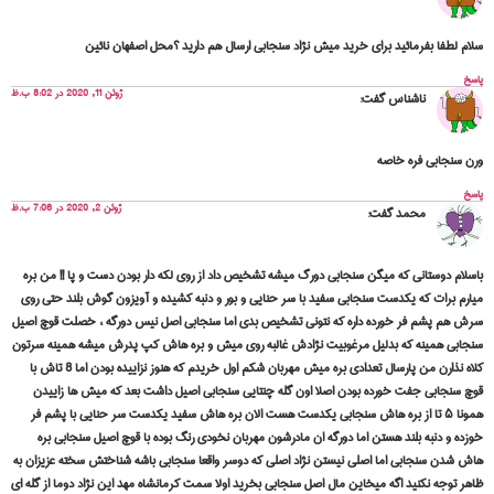
سلام لطفا بفرمائید برای خرید میش نژاد سنجابی ارسال هم دارید ؟محل اصفهان نائین
پاسخ
ژوئن 11, 2020 در 8:02 ب.ظ
ناشناس
گفت:
ورن سنجابی فره خاصه
پاسخ
ژوئن 2, 2020 در 7:06 ب.ظ
محمد
گفت:
باسلام دوستانی که میگن سنجابی دورگ میشه تشخیص داد از روی لکه دار بودن دست و پا !! من بره
میارم برات که یکدست سنجابی سفید با سر حنایی و بور و دنبه کشیده و آویزون گوش بلند حتی روی
سرش هم پشم فر خورده داره که نتونی تشخیص بدی اما سنجابی اصل نیس دورگه ، خصلت قوچ اصیل
سنجابی همینه که بدلیل مرغوبیت نژادش غالبه روی میش و بره هاش کپ پدرش میشه همینه سرتون
کلاه نذارن من پارسال تعدادی بره میش مهربان شکم اول خریدم که هنوز نزاییده بودن اما 8 تاش با
قوچ سنجابی جفت خورده بودن اصلا اون گله چنتایی سنجابی اصیل داشت بعد که میش ها زاییدن
همونا ۵ تا از بره هاش سنجابی یکدست هست الان بره هاش سفید یکدست سر حنایی با پشم فر
خوزده و دنبه بلند هستن اما دورگه ان مادرشون مهربان نخودی رنگ بوده با قوچ اصیل سنجابی بره
هاش شدن سنجابی اما اصلی نیستن نژاد اصلی که دوسر واقعا سنجابی باشه شناختش سخته عزیزان به
ظاهر توجه نکنید اگه میخاین مال اصل سنجابی بخرید اولا سمت کرمانشاه مهد این نژاد دوما از گله ای