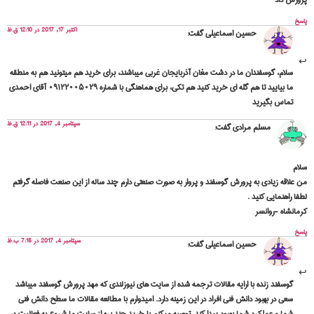
پاسخ
اکتبر 17, 2017 در 12:10 ق.ظ
حسین اسماعیلی
گفت:
سلام، گوسفندان ما در دشت مغان آذربایجان غربی میباشند، برای خرید هم میتونید هم به منطقه
ما بیایید تا هم گله ای خرید کنید هم تکی، برای هماهنگی با شماره ۰۹۱۲۲۰۰۵۰۲۹ آقای احمدی
تماس بگیرید
سپتامبر 4, 2017 در 12:11 ق.ظ
مسلم مرادی
گفت:
سلام
من علاقه زیادی به پرورش گوسفند و پروار به صورت صنعتی دارم چند ساله از این صنعت فاصله گرفتم
لطفا راهنمایی کنید .
کرمانشاه -روانسر
پاسخ
سپتامبر 4, 2017 در 7:15 ب.ظ
حسین اسماعیلی
گفت:
گوسفند زنده با ارایه مقالات ترجمه شده از سایت های نیوزلندی که مهد پرورش گوسفند میباشد
سعی در بهبود دانش فنی افراد در این زمینه دارد. امیدوارم با مطالعه مقالات ما سطح دانش فنی
شما و عملکرد شما بهبود پیدا کند. توصبه میکنم با خرید چند بره از سایت ما شروع به فعالیت در