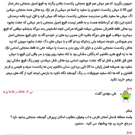
حیوون بگیرید که هم میش هم قوچ سنجابی یکدست باشن وگرنه یه قوچ اصیل سنجابی بخر بنداز
توی 30 تا میش یکدست نخودی یا سفید یا اصلا هر میشی از هر نژاد بره هاش همه سنجابی میشن
اگ میش ها سفید باشن صددرصد سنجابی یکدست میشه اگه میش قره یا قزل تیره باشه درصدش
کمتره این نژاد تو کرمانشاه هست و به ظاهر نیست قوچ اصیل سنجابی با هر میشی که جفت بخوره
بره هاش فقط ظاهرش سنجابی میشه طوریکه هرکس نتونه تشخیص بده دورگه بدونشو موقعی که قوچ
میخرید مواظب قوچ های دورگه باشید الان همین بره های نر خودمو اگه به جای قوچ سنجابی اصل
بدم هیچکس متوجه نمیشه ولی زمانیکه بره تو گله و با میش های دگ جفت بخوره میبینی که بره
هاش یکدست سنجابی نشدن و دارای لک روی بدن و دست پا میشه حتی نه فقط سنجابی تمامی نژاد
ها ما یه قوچ هترو داشتیم که رنگش مشکی بود با لکه سفید روی پوزه و سر وقتی این قوچ با میش
های قزل افشار و شال تو گله جفت میخورد تمامی بره هاش شال میشدن چون رنگ قوچ مشکی پوز
سفید بود همیشه فصل زایش ما 25 تایی بره این مدلی داشتیم بدن ها یکدست سیاه و طوسی و قرمز
افشاری و کله ها لکه سفید هیچوقت ب رنگ گوسفند نگاه نکنید به بازدهی توجه کنید از گله های درهم
برهم خرید نکنید
پاسخ
می 17, 2020 در 12:25 ق.ظ
علی مهتدی
گفت:
سلام
واسه منطقه شمال استان فارس با اب وهوای مطلوب امکان پرورش گوسفند سنجابی وجود داره ؟
مرجع خرید رو چه پیشنهاد می کنید . ممنون
پاسخ