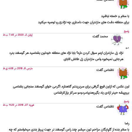
با سلام و خسته نباشید
برای منطقه دشت های مازندران جهت دامداری چه نژادئ رو توصیه میکنید
پاسخ
ژوئن 2, 2020 در 7:45 ب.ظ
محمد
گفت:
نژاد زل مازندران اینم سوال کردن داره؟ بابا نژاد های منطقه خودتون بشناسید هر گوسفند بدرد
هرجایی نمیخوره واس مازندران زل طالش اتابای
مارس 8, 2018 در 4:08 ق.ظ
ناشناس
گفت:
اون عکس که ازاون قوچ گرفتی برای سربریدنم گناهداره. اگرمی خوای گوسفند سنجابی بشناسی
بروپیشه حیدر ازادی یاد بگیربعدبیامردومو سرکار بزارکارشناس
پاسخ
فوریه 27, 2018 در 11:20 ب.ظ
ناشناس
گفت:
رضا
با سلام بنده از گلپایگان مزاحم تون میشم چند راس گوسفند نر جهت پروار بندی میخواستم که چه