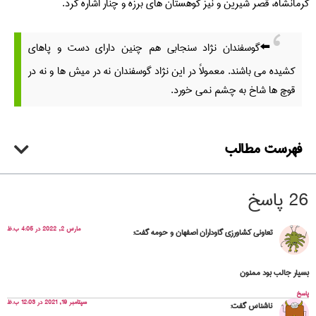
کرمانشاه، قصر شیرین و نیز کوهستان های برزه و چنار اشاره کرد.
⬅️گوسفندان نژاد سنجابی هم چنین دارای دست و پاهای
کشیده می باشند. معمولاً در این نژاد گوسفندان نه در میش ها و نه در
قوچ ها شاخ به چشم نمی خورد.
فهرست مطالب
26 پاسخ
مارس 2, 2022 در 4:05 ب.ظ
تعاونی کشاورزی گاوداران اصفهان و حومه
گفت:
بسیار جالب بود ممنون
پاسخ
سپتامبر 19, 2021 در 12:03 ب.ظ
ناشناس
گفت: