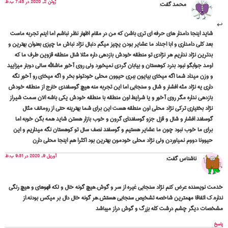
ژوئن 2, 2020 در 7:43 ب.ظ
محمد
گفت:
شاید اینجا دامدار های حرفه ای تری باشن که من در مقام اظهار نظر نباشم اما اینم تجربه ماست
بعد کلی دامداری و ابا اجداد ما عشایر بودن یچیز میگم دنبال نژاد نباش ما چیزی بعنوان بهترین و
بدترین نژاد نداریم هر نژادی تو منطقه خودش بازدهی داره مثلا شال منطقه قزوین طرف ما که
اومد جوابگو نبود بدرد کوهستان و بیابان گردی نمیخورد ولی روی آخور ماشالله سالی دوبار میزایید
و وزن میداد شما اگه میخای بیایون ببری حیوون محلی خودتونو بخر و اگه میخای رو آخور نگه
داری یه نژاد مثه افشار و شال و سنجابی اما این تجربه منه هیچ گوسفندی خارج از منطقه خودش
بازدهی نداره مگر روی آخور و یا شرایط اون منطقه با منطقه خودش یکی باشه الان سمت شیراز
نژاد بختیاری ترکی نژاد محلی اون منطقه هست این برای شما بهترینه حتی از رومانف مثال
گوسفند افشار و شال و قزل جزو گوسفندای گرون و خوب بازار هستن شاید همه بگن خوبه اما
برای ما خوب نبود چون ما عشایر هستیم و گوسفند نصف سال تو کوهستان نگه میداریم و این
حیوونا دووم نمیاوردن ولی نژاد محلی خودمون بهترین بود اکثرا هم اینجا محلی دارن
آوریل 9, 2020 در 9:31 ب.ظ
ناشناس
گفت:
خدمت نویسنده عرض کنم نژاد سنجابی غیره از سر و گوش.هیچ گونه خال و لکه قهوهای و هیچ رنگی
نداره.ک اتفاقا مهمترین شاخصه تشخیص سنجابی هستش.هر گونه خال دال بر میکس بودنه.از
مشخصات دیگر چشم درشت کله بزرگ و گوش دراز میباشد
پاسخ