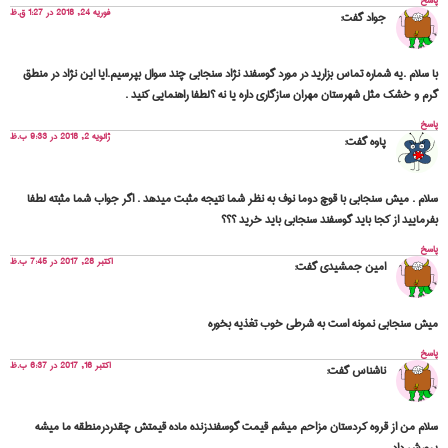
پاسخ
فوریه 24, 2018 در 1:27 ق.ظ
جواد
گفت:
با سلام .یه شماره تماس بزارید در مورد گوسفند نژاد سنجابی چند سوال بپرسیم.ایا این نژاد در منطق
گرم و خشک مثل شهرستان مهران سازگاری داره یا نه ؟لطفا راهنمایی کنید .
پاسخ
ژانویه 2, 2018 در 9:33 ب.ظ
پاوه
گفت:
سلام . میش سنجابی با قوچ دوما نوف به نظر شما نتیجه مثبت میدهد . اگر جواب شما مثبته لطفا
بفرمایید از کجا باید گوسفند سنجابی باید خرید ؟؟؟
پاسخ
اکتبر 28, 2017 در 7:45 ب.ظ
امین جمشیدی
گفت:
میش سنجابی نمونه است به شرطی خوب تغذیه بخوره
پاسخ
اکتبر 16, 2017 در 6:37 ب.ظ
ناشناس
گفت:
سلام من از قروه کردستان مزاحم میشم قیمت گوسفندزنده ماده قیمتش چقدردرمنطقه ما میشه
پرورش داد