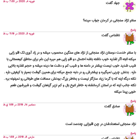
فوریه 4, 2020 در 7:00 ب.ظ
جواد
گفت:
سلام تژاد سنجابی در کرمان جواب میده؟
پاسخ
فوریه 3, 2020 در 11:19 ب.ظ
ناشناس
گفت:
با سلام خدمت دوستان نژاد سنجابی از نژاد های سنگین محسوب میشه و در زاد آوری تک قلو زایی
میکنه البته اگر تغذیه خوب داشته باشه احتمال دو قلو زایی هم میره این دام برای مناطق کوهستانی با
شیب شدید خوب نیست بیشتر در دامنه ها و شیب کم و دشت ها دیده میشه و حجم تغذیه بالایی
داره . بدنش چربی نمیگیره و بیشترش رو در دنبه جمع میکنه برای همین گوشت بسیار با کیفیتی داره .
نکته دیگه اینه که با گرما زیاد سازگار نیست و بخاطر بزرگ بودنش مسافت های طولانی رو نمیتونه بره .
نکته جالب اینه که در استان کرمانشاه به خاطر تنوع بال و کم نزیر گیاهان گوشت و شیرشون طعم
خوبی پیدا میکته
پاسخ
دسامبر 14, 2019 در 1:56 ق.ظ
صادق
گفت:
نژاد سنجابی استعدادشان در چن قلوزایی چندصد است
پاسخ
مارس 8, 2018 در 1:58 ب.ظ
ناشناس
گفت: