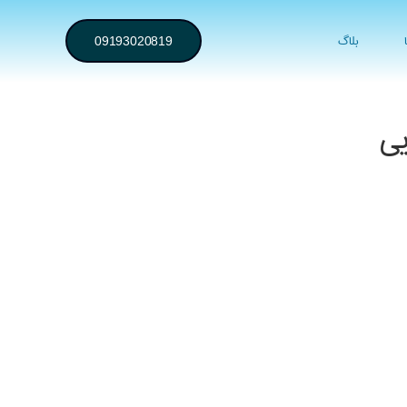
بلاگ
09193020819