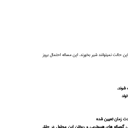
ن حالت نمیتوانند شیر بخورند. این مساله احتمال بروز
 شوند.
ولد
دت زمان تعیین شده
۴ سی سی اتانول ۲۰% به آب آشامیدنی گوساله های هیپوترمی و ریختن این محلول در حلق