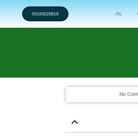
بلاگ
09193020819
No Com