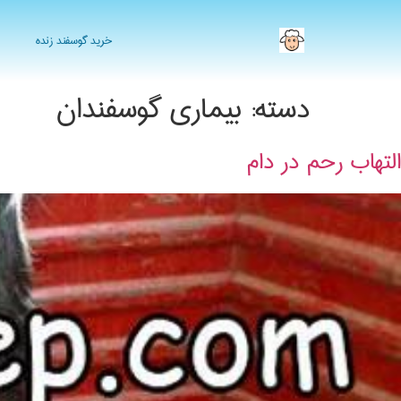
خرید گوسفند زنده
دسته:
بیماری گوسفندان
التهاب رحم در دام