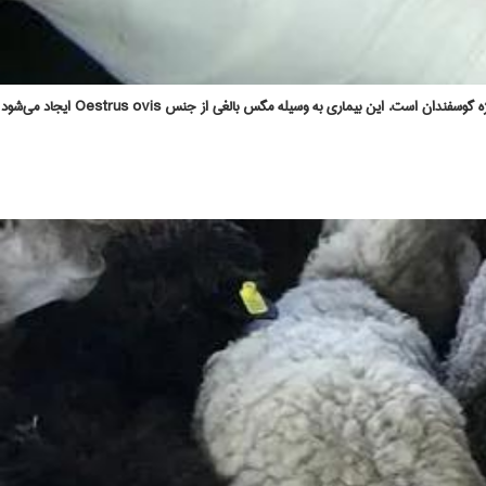
بیماری انگل مگس گوسفند که در دامپزشکی با نام علمی میازیس (Myiasis) یا اِستروز (Oestrosis) شناخته می‌شود، یکی از مهم‌ترین بیماری‌های انگلی در نشخوارکنندگان کوچک به‌ ویژه گوسفندان است. این بیماری به‌ وسیله مگس بالغی از جنس Oestrus ovis ایجاد می‌شود