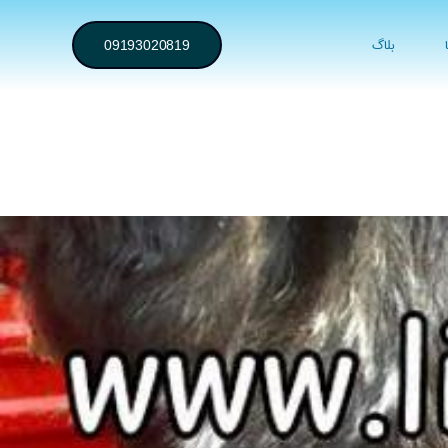
بلاگ
09193020819