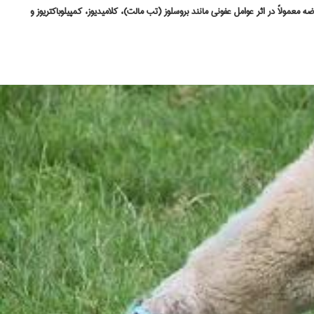
مولاً در اثر عوامل عفونی مانند بروسلوز (تب مالت)، کلامیدیوز، کمپیلوباکتریوز و