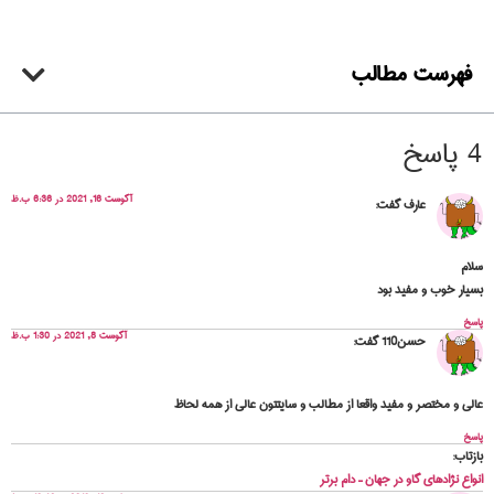
فهرست مطالب
4 پاسخ
آگوست 16, 2021 در 6:36 ب.ظ
عارف
گفت:
سلام
بسیار خوب و مفید بود
پاسخ
آگوست 8, 2021 در 1:30 ب.ظ
حسن110
گفت:
عالي و مختصر و مفيد واقعا از مطالب و سايتتون عالي از همه لحاظ
پاسخ
بازتاب:
انواع نژادهای گاو در جهان – دام برتر