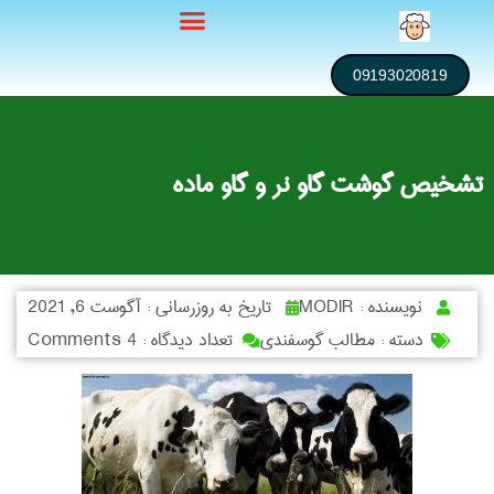
09193020819
تشخیص گوشت گاو نر و گاو ماده
نویسنده :
MODIR
تاریخ به روزرسانی :
آگوست 6, 2021
دسته :
مطالب گوسفندی
تعداد دیدگاه :
4 Comments