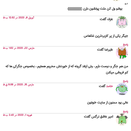
بوشو ول کن ملت پولشون دارن :))))))))))))
آوریل 9, 2020 در 12:32 ب.ظ
عارف
گفت:
جیگر یکی از پر کاربردترین غذاهاس
پاسخ
مارس 22, 2020 در 1:52 ب.ظ
علیرضا
گفت:
من هم جگر و دوست دارم ، ولی ایقد گرونه که از خوردنش محروم هستیم ، بخصوص جگرکی ها که
کم فروشی میکنن
پاسخ
مارس 15, 2020 در 8:38 ق.ظ
حامد
گفت:
عالی بود ممنون از سایت خوبتون
پاسخ
فوریه 1, 2020 در 2:40 ب.ظ
امیر عاشق نرگس
گفت: