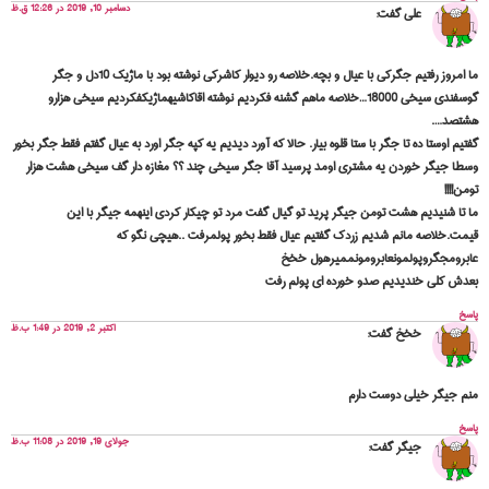
دسامبر 10, 2019 در 12:26 ق.ظ
علی
گفت:
ما امروز رفتیم جگرکی با عیال و بچه.خلاصه رو دیوار کاشرکی نوشته بود با ماژیک 10دل و جگر
گوسفندی سیخی 18000…خلاصه ماهم گشنه فکردیم نوشته اقاکاشیهماژیکفکردیم سیخی هزارو
هشتصد….
گفتیم اوستا ده تا جگر با ستا قلوه بیار. حالا که آورد دیدیم یه کپه جگر اورد به عیال گفتم فقط جگر بخور
وسطا جیگر خوردن یه مشتری اومد پرسید آقا جگر سیخی چند ؟؟ مغازه دار گف سیخی هشت هزار
تومن!!!!
ما تا شنیدیم هشت تومن جیگر پرید تو گیال گفت مرد تو چیکار کردی اینهمه جیگر با این
قیمت.خلاصه مانم شدیم زردک گفتیم عیال فقط بخور پولمرفت ..هیچی نگو که
عابرومجگروپولمونعابرومونممیرهول خخخ
بعدش کلی خندیدیم صدو خورده ای پولم رفت
پاسخ
اکتبر 2, 2019 در 1:49 ب.ظ
خخخ
گفت:
منم جیگر خیلی دوست دارم
پاسخ
جولای 19, 2019 در 11:08 ب.ظ
جیگر
گفت: