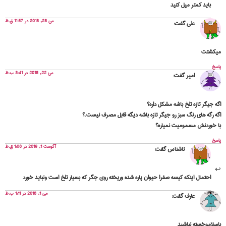
باید کمتر میل کنید
می 28, 2018 در 11:57 ق.ظ
علی
گفت:
میکشتت
پاسخ
می 22, 2018 در 3:41 ب.ظ
امیر
گفت:
اگه جیگر تازه تلخ باشه مشکل داره؟
اگه رگه های رنگ سبز رو جیگر تازه باشه دیگه قابل مصرف نیست.؟
با خوردنش مسمومیت نمیاره؟
پاسخ
آگوست 1, 2019 در 1:08 ق.ظ
ناشناس
گفت:
احتمال اینکه کیسه صفرا حیوان پاره شده وریخته روی جگر که بسیار تلخ است ونباید خورد
می 1, 2018 در 1:11 ب.ظ
عارف
گفت:
باسلاموخسته نباشيد