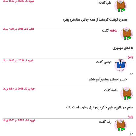
فوریه 5, 2020 در 2:40 ب.ظ
علی
گفت:
همون گوشت گوسفند از همه جاش سالمترو بهتره
اکتبر 22, 2018 در 1:26 ب.ظ
عاطفه
گفت:
نه نخور میمیری
پاسخ
فوریه 4, 2019 در 3:48 ب.ظ
عباس
گفت:
خیلی احمقی بیشعورآدم باش
جولای 10, 2018 در 9:53 ق.ظ
طیبه
گفت:
سلام من الرزی دارم جگر برای الرژی خوب است یا نه
پاسخ
فوریه 25, 2020 در 10:01 ق.ظ
رضا
گفت: