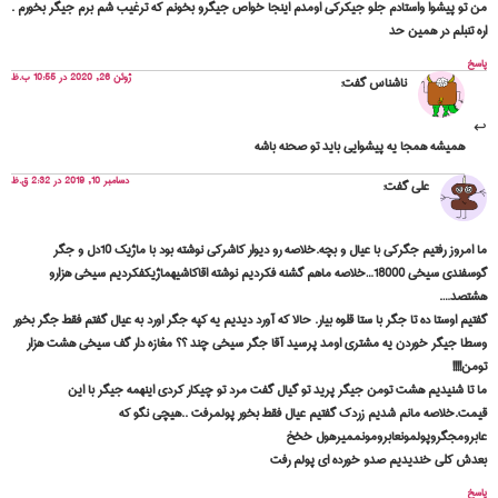
من تو پیشوا واستادم جلو جیکرکی اومدم اینجا خواص جیگرو بخونم که ترغیب شم برم جیگر بخورم .
اره تنبلم در همین حد
پاسخ
ژوئن 26, 2020 در 10:55 ب.ظ
ناشناس
گفت:
همیشه همجا یه پیشوایی باید تو صحنه باشه
دسامبر 10, 2019 در 2:32 ق.ظ
علی
گفت:
ما امروز رفتیم جگرکی با عیال و بچه.خلاصه رو دیوار کاشرکی نوشته بود با ماژیک 10دل و جگر
گوسفندی سیخی 18000…خلاصه ماهم گشنه فکردیم نوشته اقاکاشیهماژیکفکردیم سیخی هزارو
هشتصد….
گفتیم اوستا ده تا جگر با ستا قلوه بیار. حالا که آورد دیدیم یه کپه جگر اورد به عیال گفتم فقط جگر بخور
وسطا جیگر خوردن یه مشتری اومد پرسید آقا جگر سیخی چند ؟؟ مغازه دار گف سیخی هشت هزار
تومن!!!!
ما تا شنیدیم هشت تومن جیگر پرید تو گیال گفت مرد تو چیکار کردی اینهمه جیگر با این
قیمت.خلاصه مانم شدیم زردک گفتیم عیال فقط بخور پولمرفت ..هیچی نگو که
عابرومجگروپولمونعابرومونممیرهول خخخ
بعدش کلی خندیدیم صدو خورده ای پولم رفت
پاسخ