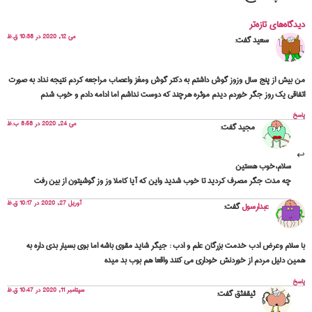
دیدگاه‌های تازه‌تر
می 12, 2020 در 10:38 ق.ظ
سعید
گفت:
من بیش از پنج سال وزوز گوش داشتم به دکتر گوش ومغز واعصاب مراجعه کردم نتیجه نداد به صورت
اتفاقی یک روز جگر خوردم دیدم موثره هرچند که دوست نداشم اما ادامه دادم و خوب شدم
پاسخ
می 24, 2020 در 8:58 ب.ظ
مجید
گفت:
سلام،خوب هستین
چه مدت جگر مصرف کردید تا خوب شدید واین که آیا کاملا وز وز گوشیتون از بین رفت
آوریل 27, 2020 در 10:17 ق.ظ
عبدارسول
گفت:
با سلام وعرض ادب خدمت بزرگان علم و ادب : جیگر شاید مقوی باشه اما بوی بسیار بدی داره به
همین دلیل مردم از خوردنش خوداری می کنند واقعا هم بوب بد میده
پاسخ
سپتامبر 11, 2020 در 10:47 ق.ظ
ثیقفثق
گفت: