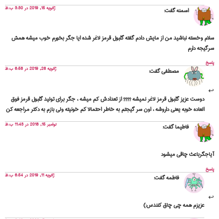
ژانویه 15, 2019 در 3:30 ب.ظ
اسمنه
گفت:
سلام وخسته نباشید من از مایش دادم گفته گلبول قرمز لاغر شده ایا جگر بخورم خوب میشه همش
سرگیجه دارم
پاسخ
ژانویه 26, 2019 در 6:58 ب.ظ
مصطفی
گفت:
دوست عزیز گلبول قرمز لاغر نمیشه ???? از تعدادش کم میشه ، جگر برای تولید گلبول قرمز فوق
العاده خوبه یعنی داروشه ، اون سر گیجتم به خاطر احتمالا کم خونیته ولی بازم به دکتر مراجعه کن
نوامبر 15, 2018 در 11:43 ب.ظ
فاطیما
گفت:
آیاجگرباعث چاقی میشود
پاسخ
ژانویه 11, 2019 در 6:54 ب.ظ
فاطمه
گفت:
عزیزم همه چی چاق کنندس:)