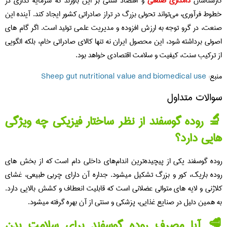
رشناسان
دامداری
صنعتی
و اقتصاد سنتی بر این باورند که سرمایه‌ گذاری در
وط فرآوری، می‌تواند تحولی بزرگ در تراز صادراتی کشور ایجاد کند. آینده این
عت، در گرو توجه به ارزش افزوده و مدیریت علمی تولید است. اگر گام‌ های
ولی برداشته شود، این محصول ایران نه‌ تنها کالای صادراتی خام، بلکه الگویی
 ترکیب سنت، کیفیت و سلامت اقتصادی خواهد بود.
بع:
Sheep gut nutritional value and biomedical use
الات متداول
 روده گوسفند از نظر ساختار فیزیکی چه ویژگی‌
یی دارد؟
ده گوسفند یکی از پیچیده‌ترین اندام‌های داخلی دام است که از بخش‌ های
ده باریک، کور و بزرگ تشکیل میشود. جداره آن دارای چربی طبیعی، غشای
اژنی و لایه‌ های متوالی عضلانی است که قابلیت انعطاف و کشش بالایی دارد.
‌ همین دلیل در صنایع غذایی، پزشکی و سنتی از آن بهره گرفته میشود.
 آیا مصرف روده گوسفند برای سلامت بدن