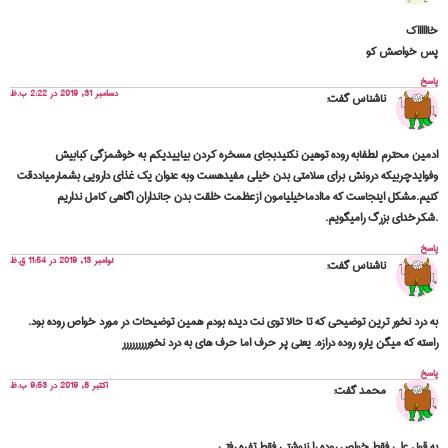
ااااک
 خواصش کو
خ
دسامبر 31, 2019 در 2:22 ب.ظ
ناشناس
گفت:
ین محترم لطفابه روده توهین نکنیدبجای مسخره کردن بیاییدیکم به خوشمزگی کبابیش
ایدچربیکه درونش برای سلامتی بدن خیلی مفیدهست وبه عنوان یک غذای دارویی بشمارمیاددقت
م.مشکل اینجاست که ماادماخیلیامون ازعظمت خلقت بدن جانداران اگاهی کامل نداریم
رخدای بزرگ رامیگویم.
خ
نوامبر 13, 2019 در 11:54 ق.ظ
ناشناس
گفت:
درد نخور ترین توضیحی که تا حالا توی نت دیده بودم همین توضیحات در مورد خواص روده بود.
ته که میگن یارو روده درازه. یعنی پر حرف اما حرف های به درد نخوررررررررر
خ
اکتبر 8, 2019 در 9:53 ب.ظ
محمد
گفت:
قول علی فقط خواص روده را ننوشتی فقط تفره رفتی