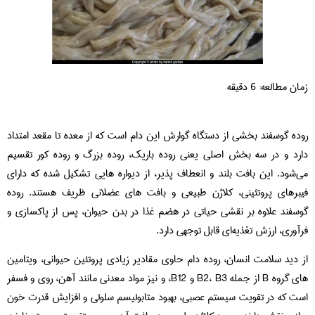
ان مطالعه:
6
دقیقه
ده گوسفند بخشی از دستگاه گوارش این دام است که از معده تا مقعد امتداد
رد و در سه بخش اصلی یعنی روده باریک، روده بزرگ و روده کور تقسیم
‌شود. این بافت بلند و انعطاف‌ پذیر، از دیواره‌ هایی تشکیل شده که دارای
برهای پروتئینی، کلاژن طبیعی و بافت‌ های عضلانی ظریف هستند. روده
سفند علاوه بر نقشی حیاتی در هضم غذا در بدن حیوان، پس از پاکسازی و
آوری، ارزش تغذیه‌ای قابل‌ توجهی دارد.
 دید سلامت انسان، روده دام حاوی مقادیر زیادی پروتئین حیوانی، ویتامین‌
های گروه B از جمله B2، B3 و B12، و نیز مواد معدنی مانند آهن، روی و فسفر
ت که در تقویت سیستم عصبی، بهبود متابولیسم سلولی و افزایش قدرت خون‌