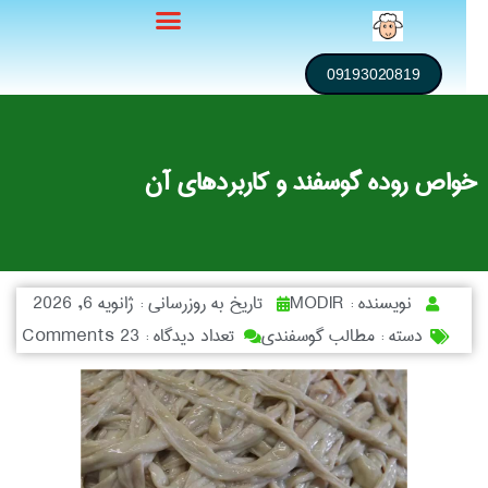
09193020819
اص روده گوسفند و کاربردهای آن
نویسنده :
MODIR
تاریخ به روزرسانی :
ژانویه 6, 2026
دسته :
مطالب گوسفندی
تعداد دیدگاه :
23 Comments