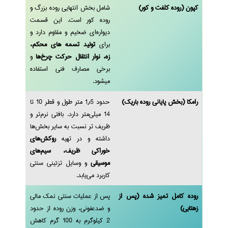
کپون (روده کلفت و کور)
شامل بخش انتهایی روده بزرگ و
روده کور است. این قسمت
دیواره‌ای ضخیم و مقاوم دارد و
برای
تولید تسمه‌ های محکم،
زه، نوار انتقال حرکت چرخ‌ها
و
برخی مصارف فنی استفاده
میشود.
رامکا (بخش پایانی روده باریک)
حدود 1٫5 متر طول و قطر 10 تا
14 میلی‌متر دارد. بافتی نرم‌تر و
ظریف‌ تر نسبت به سایر بخش‌ها
داشته و در تهیه
روکش‌های
خوراکی ظریف، سیم‌های
موسیقی
و وسایل تزئینی سنتی
کاربرد می‌یابد.
روده کامل تمیز شده (پس از
پس از عملیات سنتی نمک‌ مالی
زهتابی)
و ضدعفونی، وزن روده از حدود
2
کیلوگرم به 100 گرم کاهش