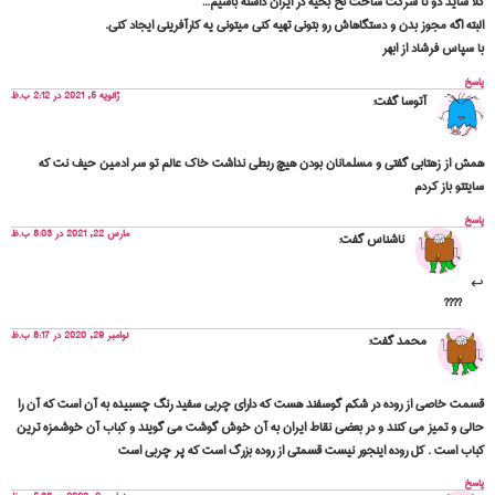
 شاید دو تا شرکت ساخت نخ بخیه در ایران داشته باشیم…
ته اگه مجوز بدن و دستگاهاش رو بتونی تهیه کنی میتونی یه کارآفرینی ایجاد کنی.
سپاس فرشاد از ابهر
خ
ژانویه 5, 2021 در 2:12 ب.ظ
آتوسا
گفت:
ش از زهتابی گفتی و مسلمانان بودن هیچ ربطی نداشت خاک عالم تو سر ادمین حیف نت که
تتو باز کردم
خ
مارس 22, 2021 در 8:03 ب.ظ
ناشناس
گفت:
????
نوامبر 29, 2020 در 8:17 ب.ظ
محمد
گفت:
مت خاصی از روده در شکم گوسفند هست که دارای چربی سفید رنگ چسبیده به آن است که آن را
ی و تمیز می کنند و در بعضی نقاط ایران به آن خوش گوشت می گویند و کباب آن خوشمزه ترین
ب است . کل روده اینجور نیست قسمتی از روده بزرگ است که پر چربی است
خ