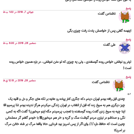
خ
جولای 7, 2019 در 1:02 ب.ظ
ناشناس
گفت:
نهمه گفتی پس از خواصش یادت رفت چیزی بگی
خ
دسامبر 28, 2018 در 6:00 ب.ظ
علی
گفت:
ر رو نوشتی خواص روده گوسفندی ، ولی یه چیزی که تو متن ننوشتی ، در باره همون خواص روده
ت !
خ
دسامبر 28, 2019 در 12:13 ق.ظ
ناشناس
گفت:
چندی قبل رفته بودم تهران دیدم دکه جگری کنار پیاده رو علاوه بر تکه های جگر و دل و قلوه یک
چیز دیگری هم به سیخ زده که قبل از انقلاب در تهران زندگی میکردم هرگز ندیده بودم لذا پرسیو اقا
اینا چیه به سیخ زدی گفت روده گوسفنده با تعجب پرسیدم مگه اینو میخورن؟ گفت اگه به کسی
نگی و صداشو در نیاری مردم گوشت سگ و گربه و خر هم میخورن!!!! با خودم گفتم گر مسلمانی
چنین است که حافظ دارد/// وای اگر از پس امروز بود فردایی حالا واقعا مرگ بر شاه خائن مرگ
بر امریکا