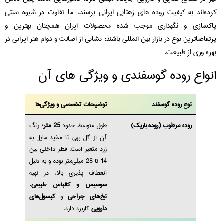
ده‌اند به کیفیت روده‌ های زهتابی ایرانی برسند، اما تفاوت در شیوه سنتی
کسازی و نگهداری موجب شده محصولات ایران همچنان بهترین و
تقاضاترین نوع در بازار بین‌ المللی باشند؛ نشانی از اصالت و دوام هنر ایرانی در
ره‌ وری از طبیعت.
نواع روده گوسفندی و ویژگی های آن
نوع روده گوسفند
توضیحات تخصصی و ویژگی‌ها
روده مرطوب (روده باریک)
طول متوسط حدود
25 متر
؛ رنگ
آن از گل‌ بهی تا سفید مایل به
زرد متغیر است. قطر داخلی بین
14 تا 28 میلی‌متر بوده و به دلیل
انعطاف‌ پذیری بالا، در تهیه
سوسیس و کالباس طبیعی
،
نخ‌های جراحی
و
کپسول‌های
دارویی
کاربرد دارد.