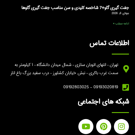
جفت گیری گاو+7 شاخصه کلیدی و سن مناسب جفت گیری گاوها
جولای 6, 2026
ادامه مطلب »
اطلاعات تماس
تهران – انتهای اتوبان ستاری – شمال میدان دانشگاه – ۱ کیلومتر به
سمت غرب باکری – نبش خیابان کشاورز – درب سفید بزرگ باغ انار
09193020819 - 09192803025
شبکه های اجتماعی