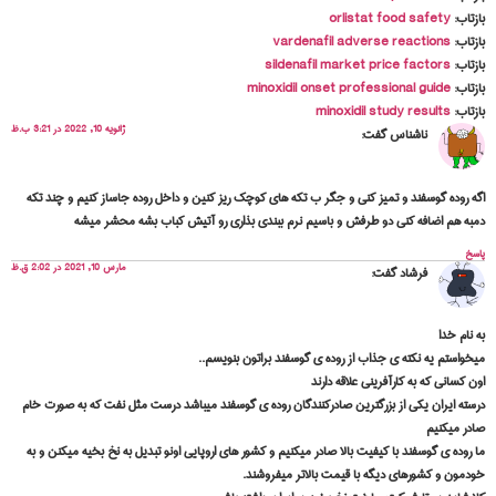
تاب:
orlistat food safety
تاب:
vardenafil adverse reactions
تاب:
sildenafil market price factors
تاب:
minoxidil onset professional guide
تاب:
minoxidil study results
ژانویه 10, 2022 در 3:21 ب.ظ
ناشناس
گفت:
 روده گوسفند و تمیز کنی و جگر ب تکه های کوچک ریز کنین و داخل روده جاساز کنیم و چند تکه
ه هم اضافه کنی دو طرفش و باسیم نرم ببندی بذاری رو آتیش کباب بشه محشر میشه
خ
مارس 10, 2021 در 2:02 ق.ظ
فرشاد
گفت:
نام خدا
واستم یه نکته ی جذاب از روده ی گوسفند براتون بنویسم..
 کسانی که به کارآفرینی علاقه دارند
ته ایران یکی از بزرگترین صادرکنندگان روده ی گوسفند میباشد درست مثل نفت که به صورت خام
ر میکنیم
روده ی گوسفند با کیفیت بالا صادر میکنیم و کشور های اروپایی اونو تبدیل به نخ بخیه میکنن و به
مون و کشورهای دیگه با قیمت بالاتر میفروشند.