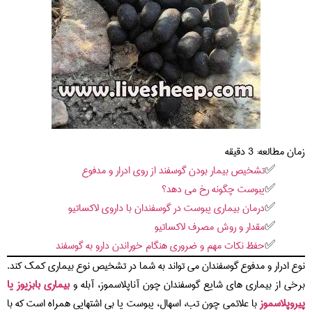
زمان مطالعه:
3
دقیقه
تشخیص بیمار بودن گوسفند از روی ادرار و مدفوع
یبوست چگونه رخ می دهد؟
درمان بیماری یبوست در گوسفندان با داروی لاکساتیو
مقدار و روش مصرف لاکساتیو
حفظ نکات مهم و ضروری هنگام خوراندن دارو به گوسفند
نوع ادرار و مدفوع گوسفندان می تواند به شما در تشخیص نوع بیماری کمک کند.
برخی از بیماری های شایع گوسفندان چون آناپلاسموز، آبله و
بیماری بابزیوز یا
پیروپلاسموز
با علائمی چون تب، اسهال، یبوست یا بی اشتهایی همراه است که با