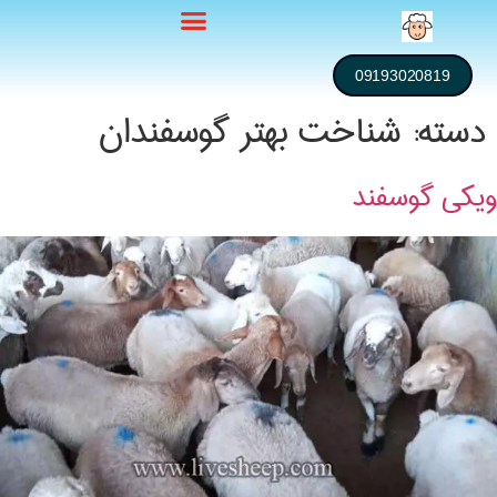
09193020819
دسته:
شناخت بهتر گوسفندان
ویکی گوسفند