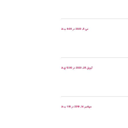
می 5, 2020 در 9:03 ب.ظ
آوریل 25, 2020 در 12:30 ق.ظ
سپتامبر 14, 2019 در 1:18 ب.ظ