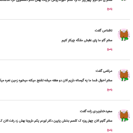
پاسخ
ناشناس
گفت:
سلام گاو ما پای عقبش ملنگه چیکار کنیم
پاسخ
مرتضی
گفت:
سلام احوال شما ما یه گوساله داریم الان دو هفته میشه تشنج میکنه میخوره زمین نعره 
پاسخ
سعیدخداویردی زاده
گفت:
سلام گاوم الان چهار روزه ک کلسم بدنش پایین دکتر اوردم یکم داروینا بهش زد رفت الان 
پاسخ