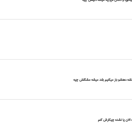
میکشه دهنشو باز میکنیم بلند میشه مشکلش چیه
ک الان پا نشده چیکارش کنم