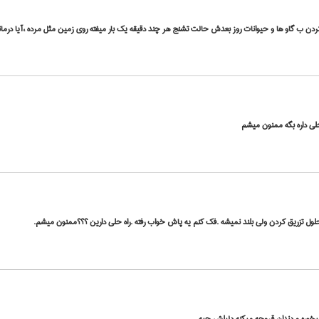
دن ب گاو ها و حیوانات روز بعدش حالت تشنج هر چند دقیقه یک بار میفته روی زمین مثل مرده ،آیا درمان
لی داره بگه ممنون میشم
لول تزریق کردن ولی بلند نمیشه .فک کنم یه پاش خواب رفته .راه حلی دارین ؟؟؟ممنون میشم.
یخوره و دندان قروچه میکنه دلیلش چیه