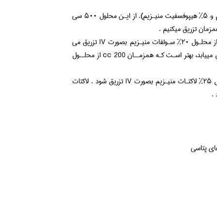
تجویز محلولهـای حـاوی منیـزیم و کلـسیم ( ۲۵% بروگلوکونات کلسیم و ۵% هیپوفسفیت منیـزیم). از ایـن محلول ۵۰۰ سی
تجویز محلول منیزیم (۲۰% سولفات منیزیم) ۲۰۰ تا ۳۰۰ سـی سـی از محلـول ۲۰% سـولفات منیـزیم بصورت IV تزریق می
کنیم . چـون عیـار منیـزیم بـا ایـن ترزیق پس از ۳ ساعت در خون کاهش مییابد، بهتر اسـت کـه همزمــان cc 200 از محلــول
محلول منیزیم (۱۵% لاکتات منیزیم) ۲۰۰ تا ۴۰۰ سـی سـی از محلـول ۲۵% لاکتـات منیـزیم بصورت IV تزریق شود . لاکتات
 .
ای پتاسی