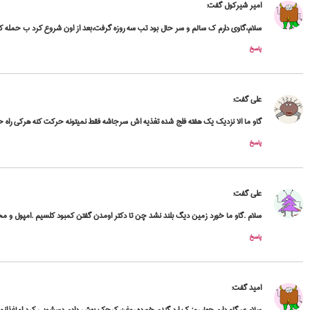
امیر شیرکول
گفت:
سلام،گاوی دارم ک سالم و سر حال بود تب سه روزه گرفت،بعد از اون شروع کرد ب حمله کر
پاسخ
علی
گفت:
گاو ما الا نزدیک یک هفته فلج شده تغذیه اش سرجاشه فقط نمیتونه حرکت کنه هرکی راه ح
پاسخ
علی
گفت:
سلام .گاو ما خورد زمین دیگ بلند نشد چن تا دکتر اومدن گفتن کمبود کلسیم .امپول و مح
پاسخ
امید
گفت:
سلام ی گاو دارم چهار روز ک ارد گندم خورده روغن کرچک بهش دادم دسشویی کرد اماغذانم