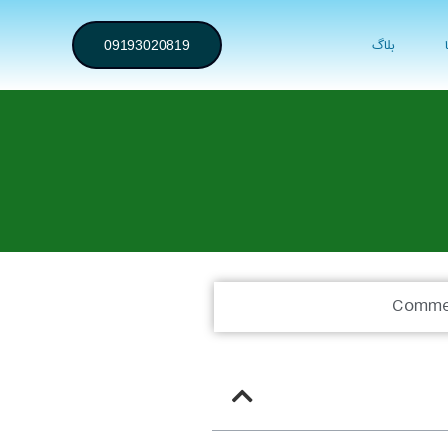
بلاگ
09193020819