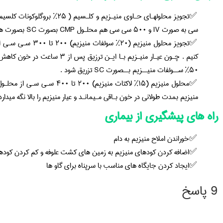
سی به صورت IV و ۵۰۰ سی سی هم محلـول CMP بصورت SC بصورت همزمان تزریق میکنیم .
۵۰% ســولفات منیــزیم بــصورت SC تزریق شود .
منیزیم بمدت طولانی در خون بـاقی مـیمانـد و عیار منیزیم را بالا نگه میدارد
راه های پیشگیری از بیماری
خوراندن املاح منیزیم به دام
اضافه کردن کودهای منیزیم به زمین های کشت علوفه و کم کردن کوده
ایجاد کردن جایگاه های مناسب با سرپناه برای گاو ها
9 پاسخ