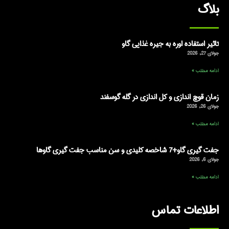
گ
استفاده اوره به جیره غذایی گاو
طلب »
وچ اندازی و کل اندازی در گله گوسفند
طلب »
صه کلیدی و سن مناسب جفت گیری گاوها
طلب »
اعات تماس