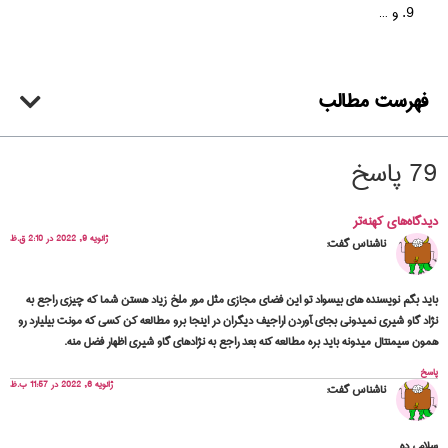
و …
فهرست مطالب
79 پاسخ
دیدگاه‌های کهنه‌تر
ژانویه 9, 2022 در 2:10 ق.ظ
ناشناس
گفت:
باید بگم نویسنده های بیسواد تو این فضای مجازی مثل مور ملخ زیاد هستن شما که چیزی راجع به
نژاد گاو شیری نمیدونی بجای ‍آوردن اراجیف دیگران در اینجا برو مطالعه کن کسی که مونت بیلیارد رو
همون سیمنتال میدونه باید بره مطالعه کنه بعد راجع به نژادهای گاو شیری اظهار فضل منه.
پاسخ
ژانویه 6, 2022 در 11:57 ب.ظ
ناشناس
گفت:
سلام ، ده