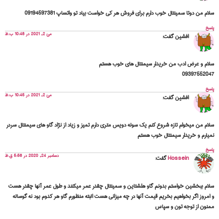
سلام من دوتا سمینتال خوب دارم برای فروش هر کی خواست بیاد تو واتساپ 09194597381
پاسخ
می 2, 2021 در 10:48 ب.ظ
افشین
گفت:
سلام و عرض ادب من خریدار سیمنتال های خوب هستم
09397552047
پاسخ
می 2, 2021 در 10:45 ب.ظ
افشین
گفت:
سلام من میخوام تازه شروع کنم یک سوله دویس متری دارم تمیز و زیاد از نژاد گاو های سیمنتال سردر
نمیارم و خریدار سیمنتال خوب هستم
پاسخ
دسامبر 24, 2020 در 5:56 ق.ظ
Hossein
گفت:
سلام ببخشین خواستم بدونم گاو هلشتاین و سمینتال چقدر عمر میکنند و طول عمر آنها چقدر هست
و امروز اگر بخواهیم بخریم قیمت آنها در چه میزانی هست البته منظورم گاو هر کدوم بود نه گوساله
ممنون از توجه تون و سپاس