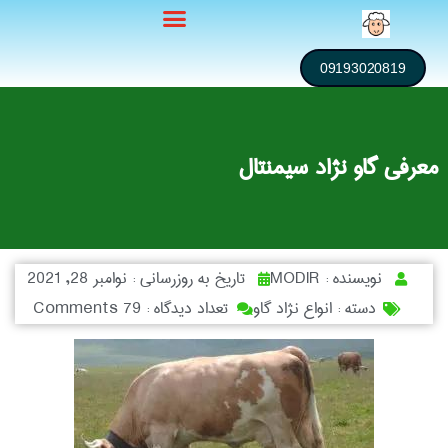
09193020819
معرفی گاو نژاد سیمنتال
نویسنده :
MODIR
تاریخ به روزرسانی :
نوامبر 28, 2021
دسته :
انواع نژاد گاو
تعداد دیدگاه :
79 Comments