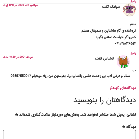
پاسخ
سپتامبر 22, 2020 در 11:16 ق.ظ
سیامک
گفت:
سلام
فروشنده ی گاو هلشتاین و سمینتال هستم
کسی اگر خواست تماس بگیره
۰۹۱۳۹۸۳۶۵۱۲
پاسخ
می 2, 2021 در 10:49 ب.ظ
ناشناس
گفت:
سلام و عرض ادب بی زحمت عکس واتساپ برام بفرستین من زیاد میخوام 09397552047
دیدگاه‌های کهنه‌تر
دیدگاهتان را بنویسید
نشانی ایمیل شما منتشر نخواهد شد.
بخش‌های موردنیاز علامت‌گذاری شده‌اند
*
دیدگاه
*