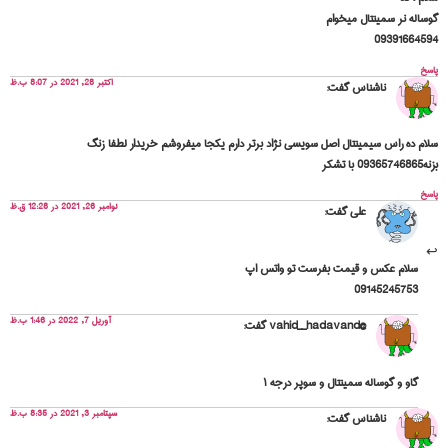
گوساله نر سمینتال میخوام
09391664594
پاسخ
اکتبر 28, 2021 در 8:07 ب.ظ
ناشناس
گفت:
سلام ده راس سیمینتال اصل سویسی نژاد برتر دارم یکجا میفروشم خریدار لطفا زنگ
بزنه09365746865 با تشکر
پاسخ
نوامبر 26, 2021 در 12:28 ق.ظ
علی
گفت:
سلام عکس و قیمت بفرست تو واتس اپ
09145245753
آوریل 7, 2022 در 1:46 ب.ظ
@vahid__hadavand
گفت:
گاو و گوساله سمینتال و سوپر درجه ۱
سپتامبر 3, 2021 در 8:35 ب.ظ
ناشناس
گفت: