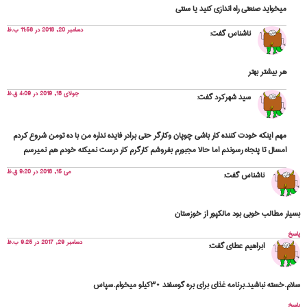
میخواید صنعتی راه اندازی کنید یا سنتی
دسامبر 20, 2018 در 11:56 ب.ظ
ناشناس
گفت:
هر بیشتر بهتر
جولای 18, 2019 در 4:09 ق.ظ
سید شهرکرد
گفت:
مهم اینکه خودت کننده کار باشی چوپان وکارگر حتی برادر فایده نداره من با ده تومن شروع کردم
امسال تا پنجاه رسوندم اما حالا مجبورم بفروشم کارگرم کار درست نمیکنه خودم هم نمیرسم
می 15, 2018 در 9:20 ق.ظ
ناشناس
گفت:
بسیار مطالب خوبی بود مالکپور از خوزستان
پاسخ
دسامبر 29, 2017 در 9:25 ب.ظ
ابراهیم عطای
گفت:
سلام.خسته نباشید.برنامه غذای برای بره گوسفند ۳۰کیلو میخوام.سپاس
پاسخ