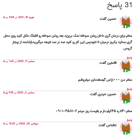
31 پاسخ
فوریه 16, 2021 در 6:53 ب.ظ
حسین
گفت:
سلام.برای درمان گری داخل روغن سوخته نمک بریزید بعد روغن سوخته رو قشنگ داغل کنید روی محل
گری بمالید یکروز درمیان تا نابودیس این کار رو کنید صد در صد نتیجه میگیرید،ارادتمند از بیجار
گروس
پاسخ
دسامبر 11, 2020 در 1:43 ب.ظ
اقامتین
گفت:
سلام من ۱۰۰۰راس گوسفنددارم میفروشم
پاسخ
دسامبر 2, 2020 در 11:15 ق.ظ
حسین حیدری
گفت:
سلام۴۰تا ره ۴۵کیلو دار م بقیمت روز میدم ۰۹۰۱۰۴۵۸۱۰۶
پاسخ
سپتامبر 20, 2020 در 10:20 ب.ظ
ناشناس
گفت: