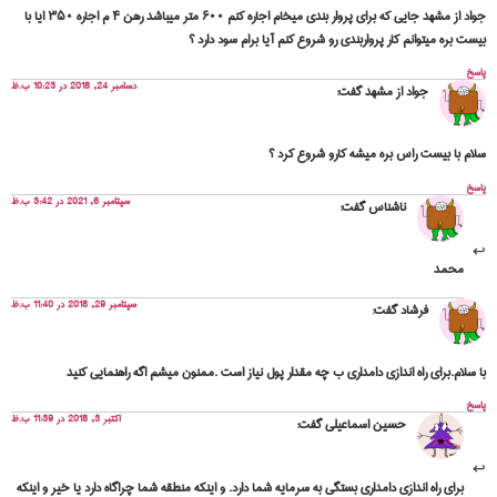
جواد از مشهد جایی که برای پروار بندی میخام اجاره کنم ۶۰۰ متر میباشد رهن ۴ م اجاره ۳۵۰ ایا با
بیست بره میتوانم کار پرواربندی رو شروع کنم آیا برام سود دارد ؟
پاسخ
دسامبر 24, 2018 در 10:23 ب.ظ
جواد از مشهد
گفت:
سلام با بیست راس بره میشه کارو شروع کرد ؟
پاسخ
سپتامبر 6, 2021 در 3:42 ب.ظ
ناشناس
گفت:
محمد
سپتامبر 29, 2018 در 11:40 ب.ظ
فرشاد
گفت:
با سلام.برای راه اندازی دامداری ب چه مقدار پول نیاز است .ممنون میشم اگه راهنمایی کنید
پاسخ
اکتبر 3, 2018 در 11:39 ب.ظ
حسین اسماعیلی
گفت:
برای راه اندازی دامداری بستگی به سرمایه شما دارد. و اینکه منطقه شما چراگاه دارد یا خیر و اینکه