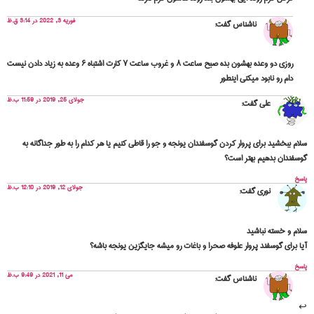
فوریه 3, 2022 در 3:14 ق.ظ
ناشناس
گفت:
روزی دو وعده بهشون بده صبح ساعت ۸ و غروب ساعت ۷ کارت اشتباه ۶ وعده به زیاد دادن نیست
دام رو نابود میکنی اینطور
جولای 25, 2019 در 11:59 ب.ظ
علی
گفت:
سلام ببخشید برای پروار کردن گوسفندان یونجه و جو را قاطی کنیم یا هر کدام را به طور جداگانه به
گوسفندان بدهیم بهتر است؟
پاسخ
جولای 12, 2019 در 12:10 ب.ظ
نوری
گفت:
سلام و خسته نباشید
آیا برای گوسفند پروار علوفه صحرا و باغات رو میشه جایگزین یونجه باشه؟
پاسخ
می 11, 2021 در 9:49 ب.ظ
ناشناس
گفت: