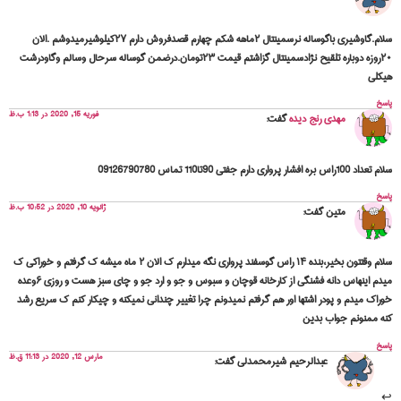
سلام.گاوشیری باگوساله نرسمینتال ۲ماهه شکم چهارم قصدفروش دارم ۲۷کیلوشیرمیدوشم .الان
۲۰روزه دوباره تلقیح نژادسمینتال گزاشتم قیمت ۲۳تومان.درضمن گوساله سرحال وسالم وگاودرشت
هیکلی
پاسخ
فوریه 15, 2020 در 1:13 ب.ظ
مهدی رنج دیده
گفت:
سلام تعداد 100راس بره افشار پرواری دارم جفتی 90تا110 تماس 09126790780
پاسخ
ژانویه 10, 2020 در 10:52 ب.ظ
متین
گفت:
سلام وقتتون بخیر،بنده ۱۴ راس گوسفند پرواری نگه میدارم ک الان ۲ ماه میشه ک گرفتم و خوراکی ک
میدم اینهاس دانه فشنگی از کارخانه قوچان و سبوس و جو و ارد جو و چای سبز هست و روزی ۶وعده
خوراک میدم و پودر اشتها اور هم گرفتم نمیدونم چرا تغییر چندانی نمیکنه ‌و چیکار کنم ک سریع رشد
کنه ممنونم جواب بدین
پاسخ
مارس 12, 2020 در 11:13 ق.ظ
عبدالرحیم شیرمحمدلی
گفت: