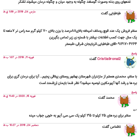
غدههای روی بدنه وصورت گوسفند چگونه به وجود میان و چگونه درمان میشوند تشکر
مارس 24, 2019 در 1:39 ق.ظ
طباطبایی
گفت:
سلام فروش یک عدد قوچ رومانف امیخته بالای۸۸درصد با وزن بالای ۷۰ کیلو گرم سه راس نر ۷ماهه تا
یک سال جهت کسب اطلاعات بیشتر با شماره ی زیر تماس بگیرین
۰۹۱۴۱۷۰۴۲۶۴اقای طباطبایی اذربایجان شرقی-شبستر
پاسخ
فوریه 11, 2019 در 1:07 ب.ظ
Cristia9ronal2
گفت:
با سلام، محمدی هستم از مازندران شهرستان بهشهر روستای ییلاقی پجیم… آیا برای درمان گری برای
بره ها و رشد آنها آیورمکتین توصیه میشود؟ نظر شما بایمان ارزشمند است
پاسخ
فوریه 15, 2020 در 11:40 ق.ظ
محمد
گفت:
سلام برای بره های ۲۵ کیلو تا ۳۵ کیلو یک سی سی آیور به خوبی جواب میده
دسامبر 24, 2018 در 10:27 ب.ظ
ناشناس
گفت: