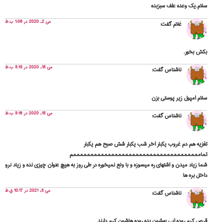
سلام.یک وعده علف سبزبده
می 2, 2020 در 1:06 ب.ظ
غلام
گفت:
بکش بخور.
می 15, 2020 در 3:13 ب.ظ
ناشناس
گفت:
سلام امپول زير پوستي بزن
می 15, 2020 در 3:16 ب.ظ
ناشناس
گفت:
تغزيه هم دم غروب يكبار اخر شب يكبار شش صبح هم يكبار
تمامممممممممممممممممممممممممممممممممممممم
شما زياد ميدن و اشتهاي ره ميسوزه و با ولع نميخوره در طي روز به هيچ عنوان چيزي نده و زياد نرو
داخل بره ها
می 3, 2021 در 10:17 ق.ظ
ناشناس
گفت:
قرص کرم روده ایی بهشون بده روده هاشون کرم دارند