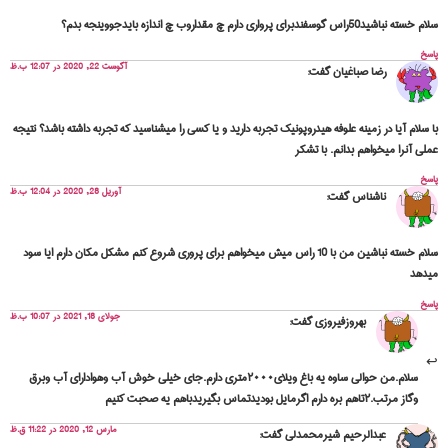
سلام خسته نباشید50راس گوسفندبرای پرواری دارم چ مقداروب چ اندازه بایدجووینجه بدم؟
پاسخ
آگوست 22, 2020 در 12:07 ب.ظ
رضا صباغیان
گفت:
با سلام آیا در زمینه علوفه هیدروپونیک تجربه دارید و یا کسی را میشناسید که تجربه داشته باشد؟ نتیجه
عملی آنرا میخواهم بدانم. با تشکر
پاسخ
آوریل 28, 2020 در 12:04 ب.ظ
ناشناس
گفت:
سلام خسته نباشین من با 10 راس میش میخواهم برای پروری شروع کنم مشکل مکان دارم ایا سود
میدهد
پاسخ
جولای 18, 2021 در 10:07 ب.ظ
بهروزفیروزی
گفت:
سلام.من حوالی ساوه یه باغ ویلای۲۰۰۰متری دارم.جای خیلی خوش آب وهوادارای آب وبرق
وگاز مرتب.۲تاهم بره دارم اگرمایل بودیدتماس بگیریدباهم یه صحبت کنیم
مارس 12, 2020 در 11:22 ق.ظ
عبدالرحیم شیرمحمدلی
گفت: