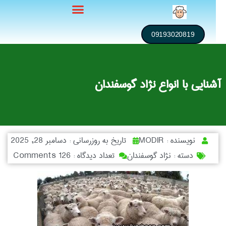
09193020819
نایی با انواع نژاد گوسفندان
نویسنده :
MODIR
تاریخ به روزرسانی :
دسامبر 28, 2025
دسته :
نژاد گوسفندان
تعداد دیدگاه :
126 Comments