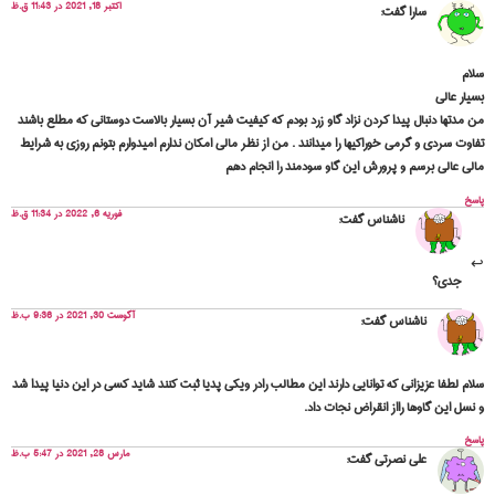
اکتبر 18, 2021 در 11:43 ق.ظ
سارا
گفت:
سلام
بسیار عالی
من مدتها دنبال پیدا کردن نزاد گاو زرد بودم که کیفیت شیر آن بسیار بالاست دوستانی که مطلع باشند
تفاوت سردی و گرمی خوراکیها را میدانند . من از نظر مالی امکان ندارم امیدوارم بتونم روزی به شرایط
مالی عالی برسم و پرورش این گاو سودمند را انجام دهم
پاسخ
فوریه 6, 2022 در 11:34 ق.ظ
ناشناس
گفت:
جدی؟
آگوست 30, 2021 در 9:36 ب.ظ
ناشناس
گفت:
سلام لطفا عزیزانی که توانایی دارند این مطالب رادر ویکی پدیا ثبت کنند شاید کسی در این دنیا پیدا شد
و نسل این گاوها رااز انقراض نجات داد.
پاسخ
مارس 28, 2021 در 5:47 ب.ظ
علی نصرتی
گفت: