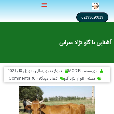
09193020819
آشنایی با گاو نژاد سرابی
نویسنده :
MODIR
تاریخ به روزرسانی :
آوریل 10, 2021
دسته :
انواع نژاد گاو
تعداد دیدگاه :
10 Comments