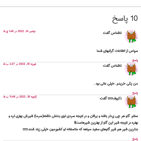
10 پاسخ
نوامبر 14, 2022 در 1:45 ق.ظ
ناشناس
گفت:
سپاس از اطلاعات گرانبهای شما
پاسخ
فوریه 10, 2022 در 4:27 ب.ظ
ناشناس
گفت:
من یکی خریدم .خیلی عالی بود .
پاسخ
ژانویه 15, 2022 در 11:48 ب.ظ
ذکیوف????
گفت:
سلام. گاو هر چی زردتر باشه و یرقان و در نتیجه سردی توی بدنش داشته(سرما) شیرش بهاری تره و
بهتره در نتیجه شیر این گاو از بهترین شیرهاست!!
بدترین شیر هم شیر گاوهای سفید سیاهه که متاسفانه تو کشورمون خیلی زیاد شده.????
پاسخ