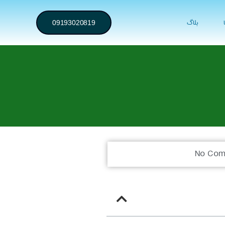
بلاگ
09193020819
No Com