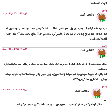
اذیت کننده است
پاسخ
فوریه 18, 2022 در 2:11 ب.ظ
ناشناس
گفت:
منم بره ماده گرفتم از دوستم روز اول بوی خاصی نداشت .کباب کردیم خوب بود .بعد از دوسه ر‌وز که
توی یخچال بود موقع پخت و پز مزه وبوش تغییر کرد نمیدونم چرا ؟موقع پخت بوی آن توی خونه
اذیت کننده است
پاسخ
ژانویه 3, 2022 در 7:16 ب.ظ
ناشناس
گفت:
سلام مدتی هست که هر وقت گوشت میخریم قبل پخت اصلا وی بد نمیده و رنگش هم مشکلی نداره
و سالمه
اما وقتی ک حرارت میخوره یا گرم میشه یا غذا میپزیم بوی خیلی بدی میده اصلا غذا رو خراب میکنه
بوش . علت این مشکل چیه؟؟/؟
پاسخ
فوریه 6, 2022 در 10:07 ق.ظ
ناشناس
گفت:
سلام گوشتی که از سنقر آورده بودند میپزم بوی بدی میده اما رنگش طبیعی چکار کنم