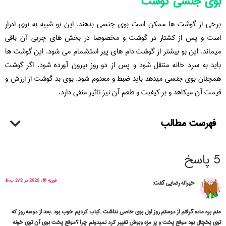
بوی جنسی گوشت
برخی از گوشت ها ممکن است بوی جنسی بدهند. این بو شبیه به بوی ادرار
است و پس از کشتار در گوشت و مخصوصا در بخش های چربی آن باقی
میماند. این بو بیشتر از گوشت دام های پیر استشمام می شود. این گوشت ها
باید به سرد خانه منتقل شود و پس از دو روز بیرون آورده شود. اگر گوشت
همچنان بوی جنسی میدهد باید ضبط و معدوم شود. بوی بد گوشت از ارزش و
قیمت آن میکاهد و بر کیفیت و طعم آن نیز تاثیر منفی دارد.
فهرست مطالب
5 پاسخ
فوریه 18, 2022 در 2:12 ب.ظ
خیراله رضایی
گفت:
منم بره ماده گرفتم از دوستم روز اول بوی خاصی نداشت .کباب کردیم خوب بود .بعد از دوسه ر‌وز که
توی یخچال بود موقع پخت و پز مزه وبوش تغییر کرد نمیدونم چرا ؟موقع پخت بوی آن توی خونه