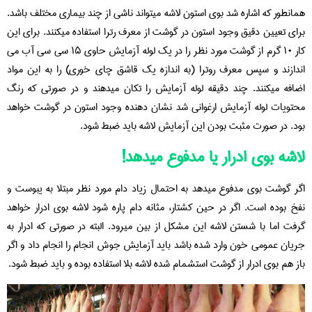
همانطور که اشاره شد بوی استون لاشه میتواند ناشی از چند بیماری مختلف باشد.
برای تعیین دقیق وجود استون در گوشت از معرف رترا استفاده میکنند. برای این
کار ۱۰ گرم از گوشت مورد نظر را در یک لوله آزمایش حاوی ۱۵ سی سی آب می
اندازند و سپس معرف روترا (به اندازه یک قاشق چای خوری) را به این مواد
اضافه میکنند. چند دقیقه لوله آزمایش را تکان میدهند و در صورتی که رنگ
محتویات لوله آزمایش ارغوانی شد نشان دهنده وجود استون در گوشت خواهد
بود. در صورت مثبت بودن این آزمایش لاشه باید ضبط شود.
لاشه بوی ادرار یا مدفوع میدهد!
اگر گوشت بوی مدفوع میدهد به احتمال زیاد دام مورد نظر مبتلا به یبوست و
نفخ بوده است. اگر در حین کشتار، مثانه دام پاره شود لاشه بوی ادرار خواهد
گرفت اما با شستن لاشه این مشکل از بین میرود. البته در صورتی که ادرار به
جریان عمومی خون وارد شده باشد باید آزمایش جوش انجام را انجام داد و اگر
باز هم بوی ادرار از گوشت استشمام شده لاشه بلا استفاده بوده و باید ضبط شود.