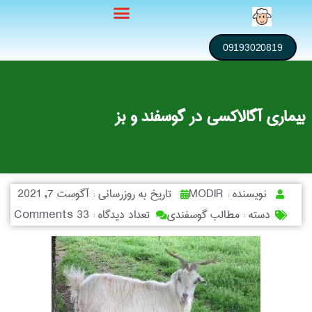
09193020819
بیماری آگالاکسی در گوسفند و بز
نویسنده :
MODIR
تاریخ به روزرسانی :
آگوست 7, 2021
دسته :
مطالب گوسفندی
تعداد دیدگاه :
33 Comments