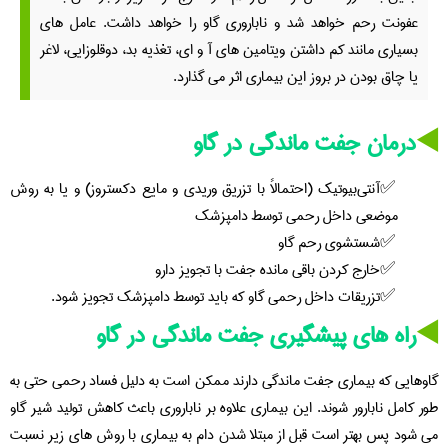
عفونت رحم خواهد شد و ناباروری گاو را خواهد داشت. عامل های
بسیاری مانند کم داشتن ویتامین های آ و ای، تغذیه بد، دوقلوزایی، لاغر
یا چاق بودن در بروز این بیماری اثر می گذارد.
◀️
درمان جفت ماندگی در گاو
آنتی‌بیوتیک (احتمالاً با تزریق وریدی و مایع دکستروز) و یا به روش
موضعی داخل رحمی توسط دامپزشک
شستشوی رحم گاو
خارج کردن باقی مانده جفت با تجویز دارو
تزریقات داخل رحمی گاو که باید توسط دامپزشک تجویز شود.
◀️
راه های پیشگیری جفت ماندگی در گاو
گاوهایی که بیماری جفت ماندگی دارند ممکن است به دلیل فساد رحمی حتی به
طور کامل نابارور شوند. این بیماری علاوه بر ناباروری باعث کاهش تولید شیر گاو
می شود پس بهتر است قبل از مبتلا شدن دام به بیماری با روش های زیر نسبت