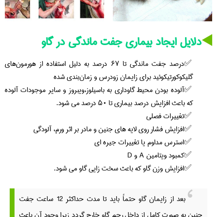
◀️
دلایل ایجاد بیماری جفت ماندگی در گاو
درصد جفت ماندگی تا ۶۷ درصد به دلیل استفاده از هورمون‌های
گلیکوکورتیکوئید برای زایمان زودرس و زمان‌بندی شده
آلوده بودن محیط گاوداری به باسیلوز،ویبروز و سایر موجودات آلوده
که باعث افزایش درصد بیماری تا ۵۰ درصد می شود.
تغییرات فصلی
افزایش فشار روی لایه های جنین و مادر بر اثر ورم، آلودگی
استرس مداوم یا تغییرات جیره ای
کمبود ویتامین A و D
افزایش وزن گاو که باعث سخت زایی گاو می شود.
بعد از زایمان گاو حتماً باید تا مدت حداکثر 12 ساعت جفت
جنین به صورت کامل از داخل رحم گاو خارج گردد زیرا وجود آن باعث