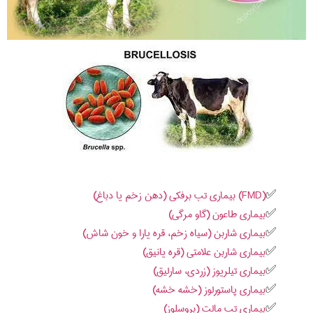
(FMD) بیماری تب برفکی (دهن زخم یا دباغ)
بیماری طاعون (گاو مرگی)
بیماری شاربن (سیاه زخم، قره یارا و خون شاش)
بیماری شاربن علامتی (قره یانیق)
بیماری تیلریوز (زردی، سارلیق)
بیماری پاستورلوز (خشه خشه)
بیماری تب مالت (بروسلوز)