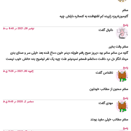
سلام
گاومون4روزه زاییده کم اشتهاشده به کنساتره دایلش چیه
پاسخ
نوامبر 26, 2021 در 8:40 ب.ظ
دانیال
گفت:
سلام وقت بخیر.
گاوه من سالم سالم بود دیروز صبح رفتم طویله دیدم خون دماغ شده بعد خیلی سر و صدای بدی
میداد انگار دل درد داشت دماغشو شستم نمیدونم علت چیه یک نفر توضیح بده حالش خوب نیست
پاسخ
ژانویه 30, 2021 در 11:25 ق.ظ
ناشناس
گفت:
سلام ممنون از مطالب خودتون
پاسخ
دسامبر 2, 2020 در 9:43 ق.ظ
مهدی
گفت:
سلام مطالب خیلی مفید بودند
پاسخ