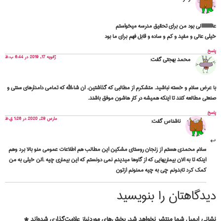
عاااااااااااالی بود من برای تحقیق مدرسه میخواستم
خیلی عالی و مفید و کم و ساده و قابل فهم برای ما بود
پاسخ
ژانویه 17, 2019 در 6:44 ب.ظ
محمد بهجتی
گفت:
با عرض سلام و خسته نباشید. متشکرم از مطالبی که گذاشتین. ان شاءالله که تمامی دامدارهای سنتی و
صنعتی مطالعه کنند تا اینکه همیشه در کار هاشون موفق باشند.
پاسخ
مارس 29, 2020 در 1:26 ق.ظ
ناشناس
گفت:
سلام محمدی هستم از زنجان روستای مشکین این مطالب هم اطلاعات عمومی منو بالا برد وهم
اینکه تا به الان بیماریهایی که از گاوها میدیدم نمی دونستم که این بیماری چیه .الن خیلی به من
کمک کرد تابدونم چی به چیه ممنونم ازتون
دیدگاهتان را بنویسید
نشانی ایمیل شما منتشر نخواهد شد.
بخش‌های موردنیاز علامت‌گذاری شده‌اند
*