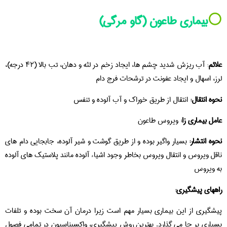
⚪️
بیماری طاعون (گاو مرگی)
علائم
: آب ریزش شدید چشم ها، ایجاد زخم در لثه و دهان، تب بالا (۴۲ درجه)،
لرز، اسهال و ایجاد عفونت در ترشحات فرج دام
نحوه انتقال:
انتقال از طریق خوراک و آب آلوده و تنفس
عامل بیماری زا:
ویروس طاعون
نحوه انتشار:
بسیار واگیر بوده و از طریق گوشت و شیر آلوده، جابجایی دام های
ناقل ویروس و انتقال ویروس بخاطر وجود اشیاء آلوده مانند پلاستیک های آلوده
به ویروس
راههای پیشگیری:
پیشگیری از این بیماری بسیار مهم است زیرا درمان آن سخت بوده و تلفات
بسیاری بر جا می گذارد. بهترین روش پیشگیری، واکسیناسیون در تمامی فصول