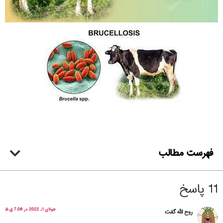
فهرست مطالب
11 پاسخ
جولای 1, 2022 در 7:06 ق.ظ
روح الله
گفت: