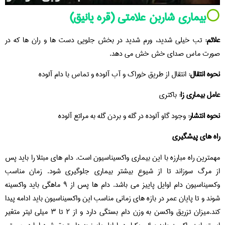
⚪️
بیماری شاربن علامتی (قره یانیق)
علائم:
تب خیلی شدید، ورم شدید در بخش جلویی دست ها و ران ها که در
صورت ماس صدای خش خش می دهد.
نحوه انتقال:
انتقال از طریق خوراک و آب آلوده و تماس با دام آلوده
عامل بیماری زا:
باکتری
نحوه انتشار:
وجود گاو آلوده در گله و بردن گله به مراتع آلوده
راه های پیشگیری
مهمترین راه مبارزه با این بیماری واکسیناسیون است. دام های مبتلا را باید پس
از مرگ سوزاند تا از شیوع بیشتر بیماری جلوگیری شود. زمان مناسب
وکسیناسیون دام اوایل پاییز می باشد. دام ها پس از ۹ ماهگی باید واکسینه
شوند و تا پایان عمر در بازه های زمانی مناسب این واکسیناسیون باید ادامه پیدا
کند.میزان تزریق واکسن به وزن دام بستگی دارد و از ۲ تا ۳ میلی لیتر متغیر