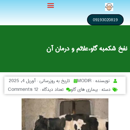
09193020819
نفخ شکمبه گاو،علائم و درمان آن
نویسنده :
MODIR
تاریخ به روزرسانی :
آوریل 4, 2025
دسته :
بیماری های گاو
تعداد دیدگاه :
12 Comments