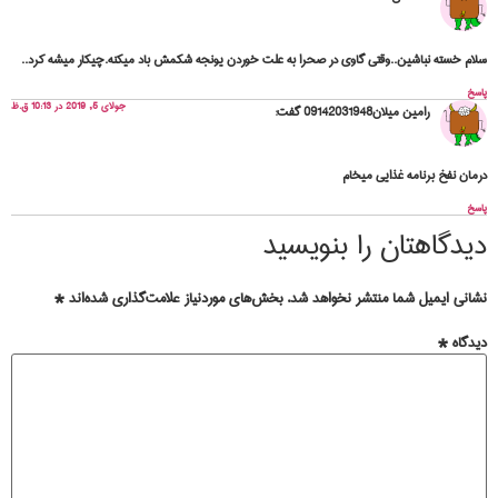
سلام خسته نباشین..وقتی گاوی در صحرا به علت خوردن یونجه شکمش باد میکنه.چیکار میشه کرد..
پاسخ
جولای 5, 2019 در 10:13 ق.ظ
رامین میلان09142031948
گفت:
درمان نفخ برنامه غذایی میخام
پاسخ
دیدگاهتان را بنویسید
نشانی ایمیل شما منتشر نخواهد شد.
بخش‌های موردنیاز علامت‌گذاری شده‌اند
*
دیدگاه
*