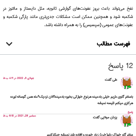
نفخ می‌تواند باعث بروز عفونت‌های گوارشی ثانویه، مثل دایستاز و مالتوز در
شکمبه شود و همچنین ممکن است مشکلات جدی‌تری مانند پارگی شکمبه و
عفونت‌های عمومی (سپسیس) را به همراه داشته باشد.
فهرست مطالب
12 پاسخ
جولای 3, 2022 در 4:11 ب.ظ
علی
گفت:
باسلام گاوی داریم خیلی بادمیده هرنوع خوارکی بخوره بادمیده؟الان نزدیک۹ماه هس گوساله اورده
هرکاری میکنم تلیسه نمیشه
پاسخ
دسامبر 28, 2021 در 6:10 ب.ظ
یزدان مولایی
گفت:
سلام گاو خوراک دام(خرد) زیاد خورده و افتاده بلند نمیشه چیکارکنیم