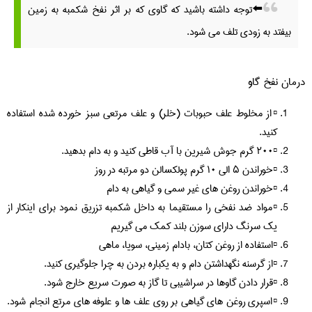
⬅️توجه داشته باشید که گاوی که بر اثر نفخ شکمبه به زمین
بیفتد به زودی تلف می شود.
درمان نفخ گاو
▫️از مخلوط علف حبوبات (خلر) و علف مرتعی سبز خورده شده استفاده
کنید.
▫️۲۰۰ گرم جوش شیرین با آب قاطی کنید و به دام بدهید.
▫️خوراندن ۵ الی ۱۰ گرم پولکسالن دو مرتبه در روز
▫️خوراندن روغن های غیر سمی و گیاهی به دام
▫️مواد ضد نفخی را مستقیما به داخل شکمبه تزریق نمود برای اینکار از
یک سرنگ دارای سوزن بلند کمک می گیریم
▫️استفاده از روغن کتان، بادام زمینی، سویا، ماهی
▫️از گرسنه نگهداشتن دام و به یکباره بردن به چرا جلوگیری کنید.
▫️قرار دادن گاوها در سراشیبی تا گاز به صورت سریع خارج شود.
▫️اسپری روغن های گیاهی بر روی علف ها و علوفه های مرتع انجام شود.