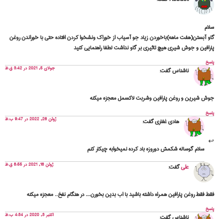
سلام
گاو آبستن(هفت ماهه)باخوردن زیاد جو آسیاب از خوراک ونشخوا کردن افتاده حتی با خوراندن روغن
پارافین و جوش شیری هیچ تاثیری بر گاو نداشت لطفا راهنمایی کنید
پاسخ
جولای 5, 2021 در 3:42 ق.ظ
ناشناس
گفت:
جوش شیرین و روغن پارافین وشربت لاکسمل معجزه میکنه
پاسخ
ژوئن 26, 2022 در 9:47 ب.ظ
هادی غفاری
گفت:
سلام گوساله شکمش دوروزه باد کرده نمیخوابه چیکار کنم
ژوئن 16, 2021 در 8:55 ق.ظ
علی
گفت:
فقط فقط روغن پارافین همراه داشته باشید با اب بدین بخورن…. در هنگام نفخ.. معجزه میکنه
پاسخ
اکتبر 3, 2020 در 4:34 ب.ظ
ناشناس
گفت: