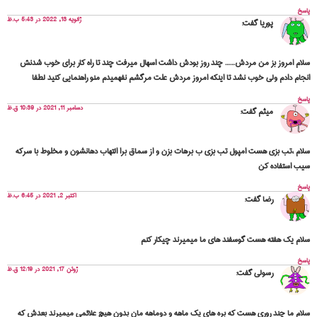
پاسخ
ژانویه 13, 2022 در 5:43 ب.ظ
پوریا
گفت:
سلام امروز بز من مردش…… چند روز بودش داشت اسهال میرفت چند تا راه کار برای خوب شدنش
انجام دادم ولی خوب نشد تا اینکه امروز مردش علت مرگشم نفهمیدم منو راهنمایی کنید لطفا
پاسخ
دسامبر 11, 2021 در 10:39 ق.ظ
میثم
گفت:
سلام ،تب بزی هست امپول تب بزی ب برهات بزن و از سماق برا التهاب دهانشون و مخلوط با سرکه
سیب استفاده کن
پاسخ
اکتبر 2, 2021 در 6:45 ب.ظ
رضا
گفت:
سلام یک هفته هست گوسفند های ما میمیرند چیکار کنم
پاسخ
ژوئن 17, 2021 در 12:19 ق.ظ
رسولی
گفت:
سلام ما چند روری هست که بره های یک ماهه و دوماهه مان بدون هیچ علائمی میمیرند بعدش که