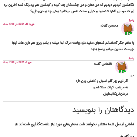
نگاهشون کردیم دیدیم که دور دهان و دور چشمشان پف کرده و کبدشون هم زرد رنگ شده اخرین بره
ای که مرد بی اشتها شده بود و خیلی سخت نفس میکشید یعنی چه بیماری دارن؟
پاسخ
فوریه 13, 2021 در 5:06 ب.ظ
محسن
گفت:
با سلام جگر گسفندانم غدههای سفید داره وباعث مرگ انها میشه و پشم ریزی هم دارن علت اینها
چیست ممنون میشم پاسخ بدید
پاسخ
می 5, 2021 در 7:03 ب.ظ
ناشناس
گفت:
اگر تورم زیر گلو، اسهال‌ و کاهش وزن داره
به مریضی کپلک مبتلا شدن
درمان:تریکلابندازول
دیدگاهتان را بنویسید
نشانی ایمیل شما منتشر نخواهد شد.
بخش‌های موردنیاز علامت‌گذاری شده‌اند
*
دیدگاه
*