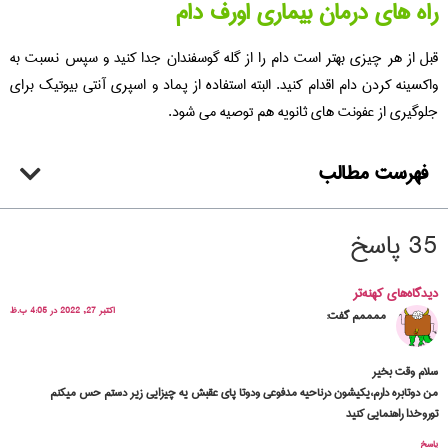
راه های درمان بیماری اورف دام
قبل از هر چیزی بهتر است دام را از گله گوسفندان جدا کنید و سپس نسبت به
واکسینه کردن دام اقدام کنید. البته استفاده از پماد و اسپری آنتی بیوتیک برای
جلوگیری از عفونت های ثانویه هم توصیه می شود.
فهرست مطالب
35 پاسخ
دیدگاه‌های کهنه‌تر
اکتبر 27, 2022 در 4:05 ب.ظ
ممممم
گفت:
سلام وقت بخیر
من دوتابره دارم،یکیشون درناحیه مدفوعی ودوتا پای عقبش یه چیزایی زیر دستم حس میکنم
توروخدا راهنمایی کنید
پاسخ