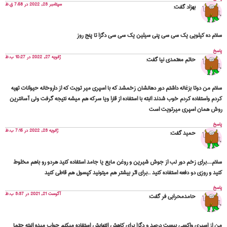
سپتامبر 23, 2022 در 7:58 ق.ظ
بهزاد
گفت:
سلام ده کیلویی یک سی سی پنی سیلین یک سی سی دگزا تا پنج روز
پاسخ
ژانویه 27, 2022 در 10:27 ب.ظ
حاتم معتمدی نیا
گفت:
سلام من دوتا بزغاله داشتم دور دهانشان زخمشد که با اسپری میر تویت که از داروخانه حیوانات تهیه
کردم واستفاده کردم خوب شدند البته با استفاده از قارا ویا سرکه هم میشه نتیجه گرفت ولی آسانترین
روش همان اسپری میرتویت است
پاسخ
ژانویه 23, 2022 در 7:15 ب.ظ
حمید
گفت:
سلام….برای زخم دور لب از جوش شیرین و روغن مایع یا جامد استفاده کنید هردو رو باهم مخلوط
کنید و روزی دو دفعه استفاده کنید ..برای اثر بیشتر هم میتونید کپسول هم قاطی کنید
پاسخ
آگوست 21, 2021 در 3:37 ب.ظ
حامدمحرابی فر
گفت:
من از اسپری واکسی بیست درصد و دگزا برای کاهش التهابش استفاده میکنم جواب میده البته حتما