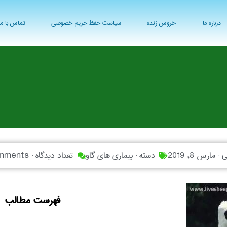
درباره ما
خروس زنده
سیاست حفظ حریم خصوصی
تماس با ما
ی :
مارس 8, 2019
دسته :
بیماری های گاو
تعداد دیدگاه :
mments
فهرست مطالب