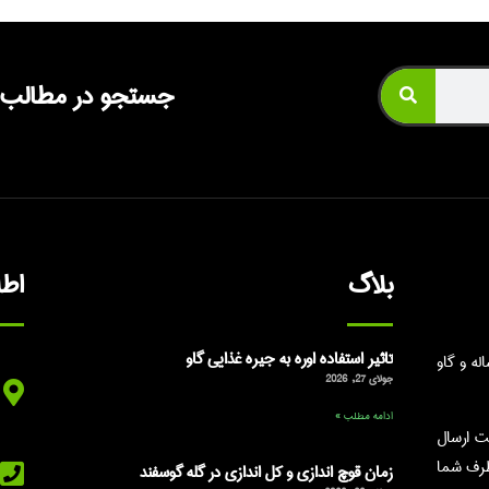
جستجو در مطالب
بلاگ
اط
تاثیر استفاده اوره به جیره غذایی گاو
ه و گاو
جولای 27, 2026
ادامه مطلب »
ت ارسال
طرف شما
زمان قوچ اندازی و کل اندازی در گله گوسفند