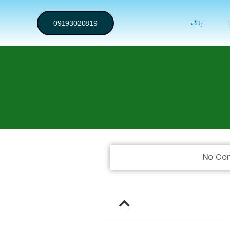
بلاگ
09193020819
No Co