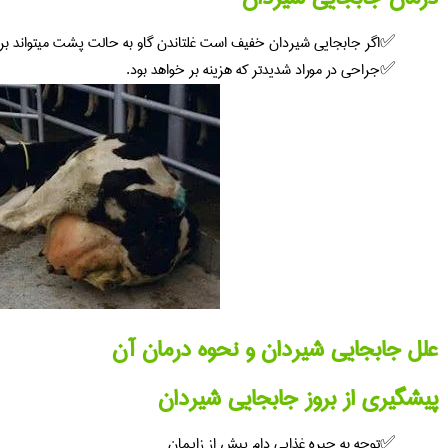
اگر جابجایی شیردان خفیف است غلتاندن گاو به حالت پشت میتواند برا
جراحی در موراد شدیدتر که هزینه بر خواهد بود.
علل جابجایی شیردان و نحوه درمان آن
پیشگیری از بروز جابجایی شیردان
توجه به جیره غذایی دام پیش از زایمان