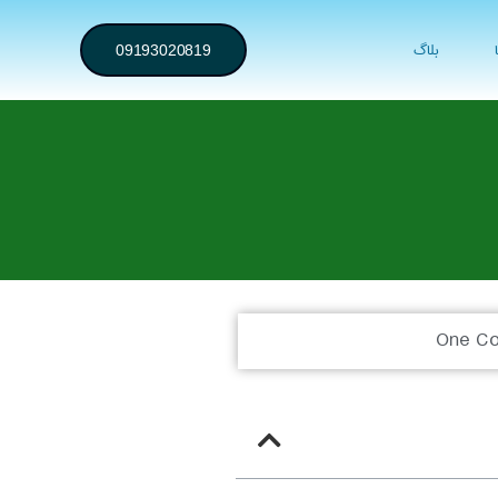
بلاگ
09193020819
One C