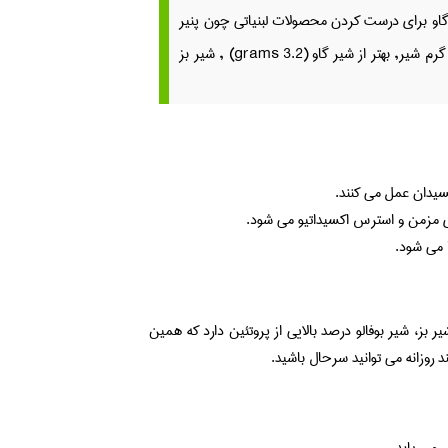
 گاو برای درست کردن محصولات لبنیاتی چون پنیر
و ماست به صرفه تر است. شیر گوسفند با داشتن 5.4 گرم پروتئین در هر 100 گرم شیر, بهتر از شیر گاو (3.2 grams) , شیر بز
ای مزمن و استرس اکسیداتیو می شود.
 در هر 100 گرم نسبت به شیر گاو، شیر بز، شیر بوفالو درصد بالایی از پروتئین دارد که همین
روزانه می توانید سرحال باشید.