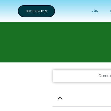
بلاگ
09193020819