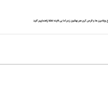
 ویتامین ها و قرص کرم هم بهشون زدم اما بی فایده لطفا راهنماییم کنید