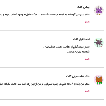
پیشرو
گفت:
سلام بین سم گوسفند یه کیسه مو هست که عفونت میکنه دلیل به وجود امدنش چیه و 
پاسخ
احمد اقبال
گفت:
بسیار سپاسگزارم از مطالب مفید و عملی تون .
شایسته بهترین هایید .
پاسخ
خانم شاه حسینی
گفت:
سلام من یک بز ۴ماهه دارم هر چهارتا سم این بز من از بین رفته اصلا سم حالت نگرفته خیلی خیلی سم هاش نرم بود الانم که دوسه پاش کلا سم هاش داره از بین میره چیزی نمونده از سم هاش….لطفا راهنمایی کنید با تشکر
پاسخ