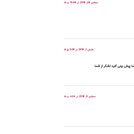
دسامبر 29, 2019 در 10:58 ب.ظ
مارس 1, 2019 در 2:08 ق.ظ
ما پیش بینی کنید تشکر از شما
دسامبر 3, 2018 در 4:04 ب.ظ