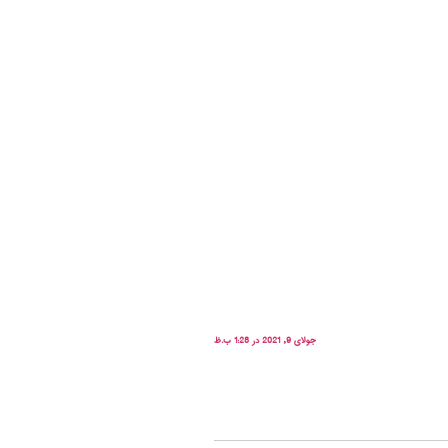
جولای 9, 2021 در 1:28 ب.ظ