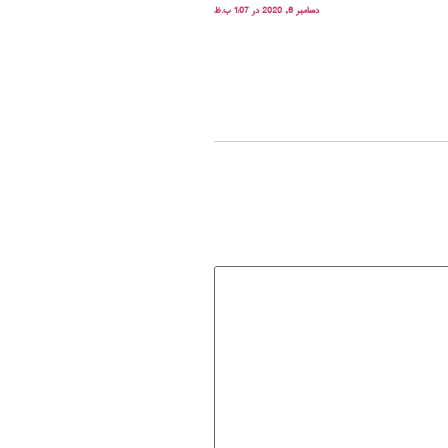
دسامبر 6, 2020 در 1:07 ب.ظ