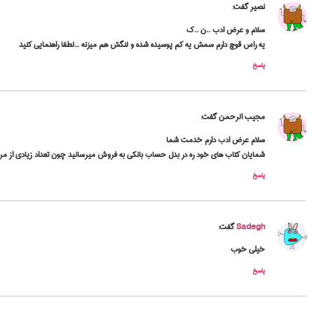
نصیر
گفت:
سلام و عرض ادب ..ن ..ک
یه راس قوچ دارم سمش یه کم پوسیده شده و لنگش هم میزنه …لطفا راهنمایی کنید
پاسخ
مجیب الرحمن
گفت:
سلام عرض ادب دارم خدمت شما
شمایان کتاب های خود ره در بدل حساب بانکی به فروش میرسانید چون تعداد زیادی از مردم 
پاسخ
Sadegh
گفت:
خیلی خوب
پاسخ