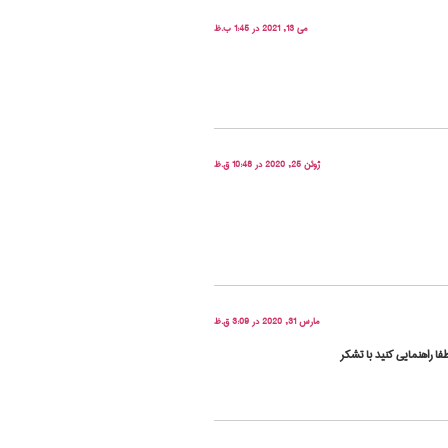
می 13, 2021 در 1:45 ب.ظ
ژوئن 25, 2020 در 10:48 ق.ظ
مارس 31, 2020 در 3:09 ق.ظ