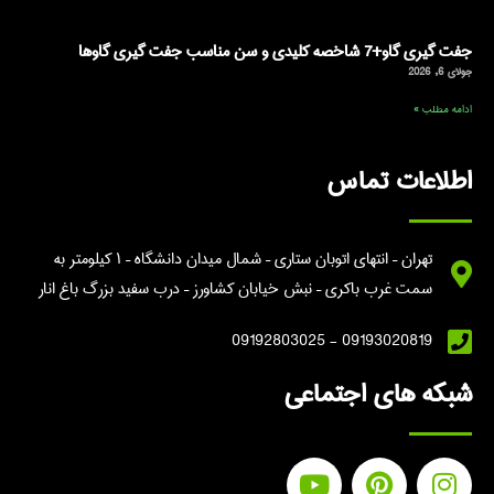
جفت گیری گاو+7 شاخصه کلیدی و سن مناسب جفت گیری گاوها
جولای 6, 2026
ادامه مطلب »
اطلاعات تماس
تهران – انتهای اتوبان ستاری – شمال میدان دانشگاه – ۱ کیلومتر به
سمت غرب باکری – نبش خیابان کشاورز – درب سفید بزرگ باغ انار
09193020819 - 09192803025
شبکه های اجتماعی