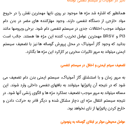
تاثیر گاز آمونیاک بر سیستم تنفسی گوساله
همانطور که اشاره شد مژه ها موجود بر روی نایها مهمترین نقش را در خروج
مواد خارجی از دستگاه تنفسی دارند. وجود مهارکننده های مضر در بدن دام
میتواند موجب اختلالات جدی در سیستم تنفسی دام شود. برخی ویروسها مانند
PI3 و BRSV مهمترین عوامل تخریب کننده این مژه ها هستند. جالب است
بدانید که وجود گاز آمونیاک در محل پرورش گوساله ها نیز با تضعیف سیستم
ایمنی میتواند به مرور تاثیرات مخربی بر کارکرد این مژه ها بگذارد.
تضعیف سیتم ایمنی و اخلال در سیستم تنفسی
به مرور زمان و با استنشاق گاز آمونیاک، سیستم ایمنی بدن دام تضعیف می
شود که در نتیجه آن پاتوژنها میتوانند به بافتهای تنفسی داخلی وارد شوند. این
مساله میتواند به مرور موجب تضعیف عملکرد مژه ها و الگوی زنشی آنها شود. در
نتیجه سیستم انتقال مژه ای دچار مشکل شده و دیگر قادر به حرکت دادن و
خارج کردن پاتوژنها از نای نخواهد بود.
عوامل محیطی موثر بر ابتلای گوساله به پنومونی