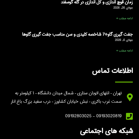
زمان قوچ اندازی و کل اندازی در گله گوسفند
جولای 26, 2026
ادامه مطلب »
جفت گیری گاو+7 شاخصه کلیدی و سن مناسب جفت گیری گاوها
جولای 6, 2026
ادامه مطلب »
اطلاعات تماس
تهران – انتهای اتوبان ستاری – شمال میدان دانشگاه – ۱ کیلومتر به
سمت غرب باکری – نبش خیابان کشاورز – درب سفید بزرگ باغ انار
09193020819 - 09192803025
شبکه های اجتماعی