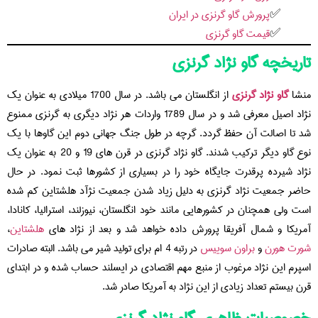
پرورش گاو گرنزی در ایران
قیمت گاو گرنزی
تاریخچه گاو نژاد گرنزی
منشا
گاو نژاد گرنزی
از انگلستان می باشد. در سال 1700 میلادی به عنوان یک
نژاد اصیل معرفی شد و در سال 1789 واردات هر نژاد دیگری به گرنزی ممنوع
شد تا اصالت آن حفظ گردد. گرچه در طول جنگ جهانی دوم این گاوها با یک
نوع گاو دیگر ترکیب شدند. گاو نژاد گرنزی در قرن های 19 و 20 به عنوان یک
نژاد شیرده پرقدرت جایگاه خود را در بسیاری از کشورها ثبت نمود. در حال
حاضر جمعیت نژاد گرنزی به دلیل زیاد شدن جمعیت نژآد هلشتاین کم شده
است ولی همچنان در کشورهایی مانند خود انگلستان، نیوزلند، استرالیا، کانادا،
آمریکا و شمال آفریقا پرورش داده خواهد شد و بعد از نژاد های
هلشتاین
،
شورت هورن
و
براون سوییس
در رتبه 4 ام برای تولید شیر می باشد. البته صادرات
اسپرم این نژاد مرغوب از منبع مهم اقتصادی در ایسلند حساب شده و در ابتدای
قرن بیستم تعداد زیادی از این نژاد به آمریکا صادر شد.