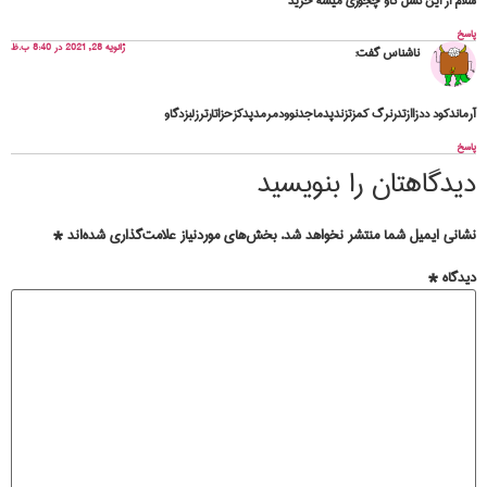
سلام از این نسل گاو چجوری میشه خرید
پاسخ
ژانویه 28, 2021 در 8:40 ب.ظ
ناشناس
گفت:
آرماندکود ددزاازتدرنرگ کمزتزندپدماجدنوودمرمدپدکزحزاتارترزلبزدگاو
پاسخ
دیدگاهتان را بنویسید
نشانی ایمیل شما منتشر نخواهد شد.
بخش‌های موردنیاز علامت‌گذاری شده‌اند
*
دیدگاه
*