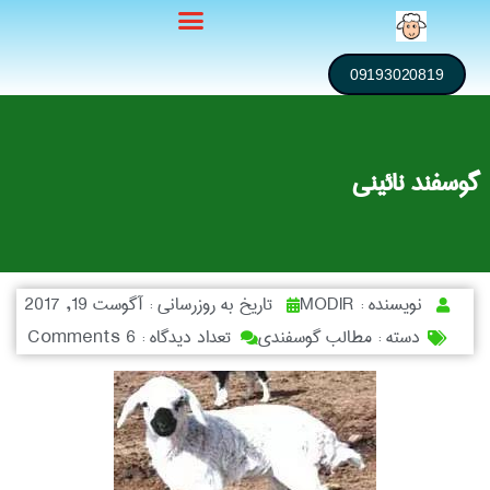
09193020819
گوسفند نائینی
نویسنده :
MODIR
تاریخ به روزرسانی :
آگوست 19, 2017
دسته :
مطالب گوسفندی
تعداد دیدگاه :
6 Comments