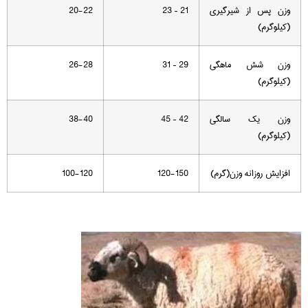
وزن پس از شیرگیری
21 – 23
20-22
(کیلوگرم)
وزن شش ماهگی
29 – 31
26-28
(کیلوگرم)
وزن یک سالگی
42 – 45
38-40
(کیلوگرم)
افزایش روزانه وزن(گرم)
120-150
100-120