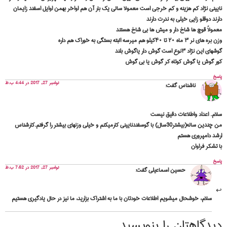
نایینی نژاد کم هزینه و کم خرجی است معمولا سالی یک بار آن هم اواخر بهمن اوایل اسفند زایمان
دارند دوقلو زایی خیلی به ندرت دارند
معمولاً قوچ ها شاخ دار و میش ها بی شاخ هستند
وزن بره های نر ۳ ماه ۲۰ تا ۴۰کیلو هم میرسه البته بستگی به خوراک هم داره
گوشهای این نژاد ۳نوع است گوش دار یاگوش بلند
کور گوش یا گوش کوتاه کر گوش یا بی گوش
پاسخ
نوامبر 27, 2017 در 4:44 ب.ظ
ناشناس
گفت:
سلام. اعداد واطلاعات دقیق نیست
من چندین ساله(بیشتر30سال) با گوسفندنایینی کارمیکنم و خیلی وزنهای بیشتر را گرفتم.کارشناس
ارشد دامپروری هستم
با تشکر فراوان
پاسخ
نوامبر 27, 2017 در 7:52 ب.ظ
حسین اسماعیلی
گفت:
سلام، خوشحال میشویم اطلاعات خودتان با ما به اشتراک بزارید، ما نیز در حال یادگیری هستیم
دیدگاهتان را بنویسید