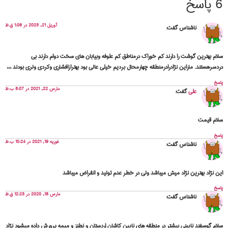
6 پاسخ
آوریل 21, 2023 در 1:06 ق.ظ
ناشناس
گفت:
سلام بهترین گوشت را دارند کم خوراک درمناطق کم علوفه وبیابان های سخت دوام دارند بی
دردسرهستند. ماراین نژادرادرمنطقه چهارمحال بردیم خیلی عالی بود بهترازافشاری وکردی ولری بودند ،،،
پاسخ
مارس 22, 2021 در 8:07 ب.ظ
علی
گفت:
سلام قیمت
پاسخ
فوریه 19, 2021 در 10:24 ب.ظ
ناشناس
گفت:
این نژاد بهترین نژاد میش میباشد ولی در خطر عدم تولید و انقراض میباشد
پاسخ
مارس 18, 2020 در 12:23 ق.ظ
ناشناس
گفت:
سلام گوسفند نایینی بیشتر در منطقه های نایین کاشان اردستان و نطنز و میمه پرورش داده میشود نژاد