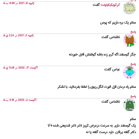
ژانویه 6, 2021 در 6:38 ب.ظ
کرکوبکبکبتیتت
گفت:
سلام یک بره داریم که پوس
پاسخ
ژانویه 2, 2021 در 2:24 ق.ظ
ناشناس
گفت:
جگر گوسفند اگه گرم زده باشه گوشتش قابل خوردنه
پاسخ
آگوست 17, 2020 در 11:48 ق.ظ
عباس
گفت:
سلام راه درمان قزل قورت انگل ریوی را لطفا بفرمائید. با تشکر
پاسخ
آگوست 4, 2020 در 3:16 ب.ظ
ناشناس
گفت:
سلام
یک گوسفند دارم. به سرعت درعرض 2روز لاغر لاغر شدیعنی شده 1/4
دکتر گفته یرقان. داره. درست گفته یا نه