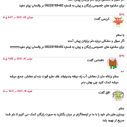
برای مشاوره های خصوصی رایگان و پولی به شماره 09229768482 در واتساپ پیام دهید
پاسخ
جولای 25, 2021 در 9:37 ق.ظ
کریمی
گفت:
با سلام
اگر سوال و مشکلی درباره دام برایتان پیش آمده
برای مشاوره های خصوصی رایگان و پولی به شماره 09229768482 در واتساپ پیام دهید????????
پاسخ
نوامبر 10, 2021 در 11:56 ق.ظ
ناشناس
گفت:
سلام بزغاله مان از دهانش آب راه میفته ونمیتواند علف هارو قورت بده تو دهانش جمع میشه
میشه کمک کنید چی بهش بدم
فوریه 16, 2021 در 10:21 ب.ظ
افق
گفت:
سلام
بیماری های دام خود را با ما در اینستاگرام در میان بگذارید به صورت رایگان کمک می کنیم تا دام شما
سریع تر بهبود یابد