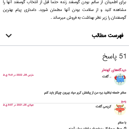
برای اطمینان از سالم بودن گوسفند زنده حتما قبل از انتخاب گوسفند آنها را
مشاهده کنید و از سلامت بودن آنها مطمئن شوید. دامداری پیام بهترین
گوسفندان را زیر نظر بهداشت به فروش میرساند .
فهرست مطالب
51 پاسخ
دیدگاه‌های کهنه‌تر
مارس 28, 2022 در 11:41 ق.ظ
..
گفت:
سلام خسته نباشید بره من از پشتش کرم میاد بیرون چیکار باید کنم
پاسخ
جولای 25, 2021 در 9:37 ق.ظ
کریمی
گفت:
با سلام
اگر سوال و مشکلی درباره دام برایتان پیش آمده