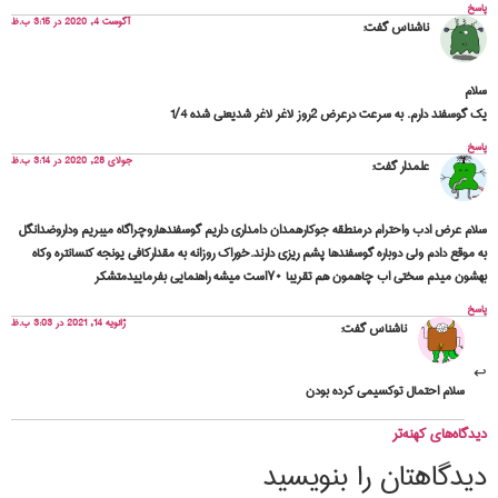
پاسخ
آگوست 4, 2020 در 3:15 ب.ظ
ناشناس
گفت:
سلام
یک گوسفند دارم. به سرعت درعرض 2روز لاغر لاغر شدیعنی شده 1/4
پاسخ
جولای 28, 2020 در 3:14 ب.ظ
علمدار
گفت:
سلام عرض ادب واحترام درمنطقه جوکارهمدان دامداری داریم گوسفندهاروچراگاه میبریم وداروضدانگل
به موقع دادم ولی دوباره گوسفندها پشم ریزی دارند.خوراک روزانه به مقدارکافی یونجه کنسانتره وکاه
بهشون میدم سختی اب چاهمون هم تقریبا ۷۰است میشه راهنمایی بفرماییدمتشکر
پاسخ
ژانویه 14, 2021 در 3:03 ب.ظ
ناشناس
گفت:
سلام احتمال‌ توکسیمی کرده بودن
دیدگاه‌های کهنه‌تر
دیدگاهتان را بنویسید