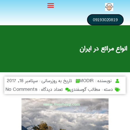
09193020819
انواع مراتع در ایران
نویسنده :
MODIR
تاریخ به روزرسانی :
سپتامبر 18, 2017
دسته :
مطالب گوسفندی
تعداد دیدگاه :
No Comments