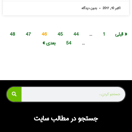
اکتبر 10, 2017
بدون دیدگاه
« قبلی
1
…
44
45
46
47
48
…
54
بعدی »
جستجو در مطالب سایت