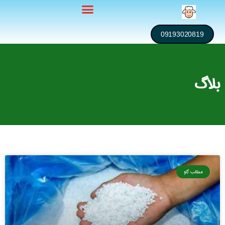
09193020819
بلاگ
مطالب گاو