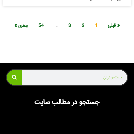
« قبلی
1
2
3
…
54
بعدی »
جستجو در مطالب سایت