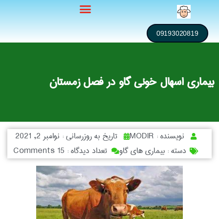
09193020819
بیماری اسهال خونی گاو در فصل زمستان
نویسنده :
MODIR
تاریخ به روزرسانی :
نوامبر 2, 2021
دسته :
بیماری های گاو
تعداد دیدگاه :
15 Comments