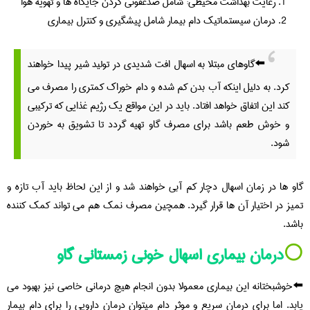
رعایت بهداشت محیطی: شامل ضدعفونی کردن جایگاه ها و تهویه هوا
درمان سیستماتیک دام بیمار شامل پیشگیری و کنترل بیماری
⬅️گاوهای مبتلا به اسهال افت شدیدی در تولید شیر پیدا خواهند
کرد. به دلیل اینکه آب بدن کم شده و دام خوراک کمتری را مصرف می
کند این اتفاق خواهد افتاد. باید در این مواقع یک رژیم غذایی که ترکیبی
و خوش طعم باشد برای مصرف گاو تهیه گردد تا تشویق به خوردن
شود.
گاو ها در زمان اسهال دچار کم آبی خواهند شد و از این لحاظ باید آب تازه و
تمیز در اختیار آن ها قرار گیرد. همچین مصرف نمک هم می تواند کمک کننده
باشد.
⚪️
درمان بیماری اسهال خونی زمستانی گاو
⬅️خوشبختانه این بیماری معمولا بدون انجام هیچ درمانی خاصی نیز بهبود می
یابد. اما برای درمان سریع و موثر دام میتوان درمان دارویی را برای دام بیمار