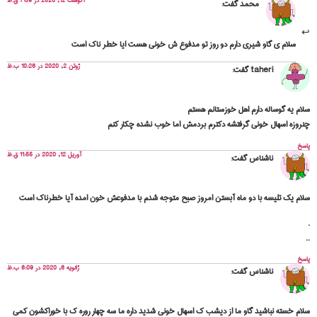
آگوست 12, 2020 در 7:09 ق.ظ
محمد
گفت:
سلام ی گاو شیری دارم دو روز تو مدفوع ش خونی هست ایا خطر ناک است
ژوئن 2, 2020 در 10:26 ب.ظ
taheri
گفت:
سلام یه گوساله دارم اهل خوزستانم هستم
چنروزه اسهال خونی گرفتشه دکترم بردمش اما خوب نشده چکار کنم
پاسخ
آوریل 12, 2020 در 11:55 ق.ظ
ناشناس
گفت:
سلام یک تلیسه با دو ماه آبستن امروز صبح متوجه شدم با مدفوعش خون امده آیا خطرناک است
.
..
پاسخ
ژانویه 6, 2020 در 6:09 ب.ظ
ناشناس
گفت:
سلام خسته نباشید گاو ما از دیشب ک اسهال خونی شدید داره ما سه چهار روره ک با خوراکشون کمی