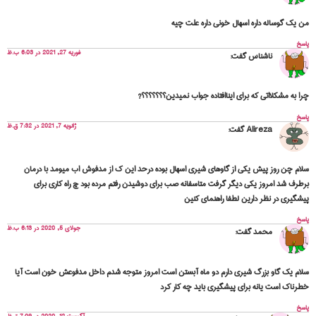
من یک گوساله داره اسهال خونی داره علت چیه
پاسخ
فوریه 27, 2021 در 6:03 ب.ظ
ناشناس
گفت:
چرا به مشکلااتی که برای ایناافتاده جواب نمیدین؟؟؟؟؟؟؟?
پاسخ
ژانویه 7, 2021 در 7:32 ق.ظ
Alireza
گفت:
سلام چن روز پیش یکی از گاوهای شیری اسهال بوده درحد این ک از مدفوش اب میومد با درمان
برطرف شد امروز یکی دیگر گرفت متاسفانه صب برای دوشیدن رفتم مرده بود چ راه کاری برای
پیشگیری در نظر دارین لطفا راهنمای کنین
پاسخ
جولای 5, 2020 در 6:13 ب.ظ
محمد
گفت:
سلام یک گاو بزرگ شیری دارم دو ماه آبستن است امروز متوجه شدم داخل مدفوعش خون است آیا
خطرناک است یانه برای پیشگیری باید چه کار کرد
پاسخ