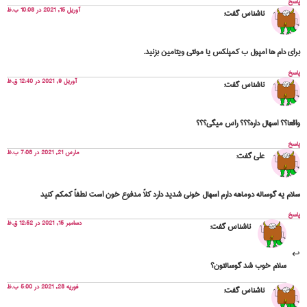
پاسخ
آوریل 15, 2021 در 10:08 ب.ظ
ناشناس
گفت:
برای دام ها امپول ب کمپلکس یا مولتی ویتامین بزنید.
پاسخ
آوریل 9, 2021 در 12:40 ق.ظ
ناشناس
گفت:
واقعا؟؟ اسهال داره؟؟؟ راس میگی؟؟؟
پاسخ
مارس 21, 2021 در 7:08 ب.ظ
علی
گفت:
سلام یه گوساله دوماهه دارم اسهال خونی شدید دارد کلاً مدفوع خون است لطفاً کمکم کنید
پاسخ
دسامبر 15, 2021 در 12:52 ق.ظ
ناشناس
گفت:
سلام خوب شد گوسالتون؟
فوریه 28, 2021 در 5:00 ب.ظ
ناشناس
گفت: