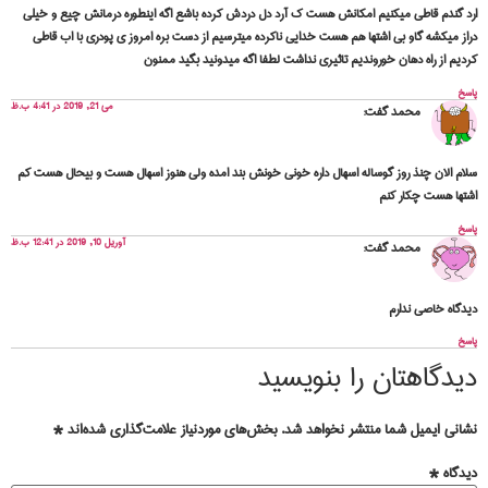
ارد گندم قاطی میکنیم امکانش هست ک آرد دل دردش کرده باشع اگه اینطوره درمانش چیع و خیلی
دراز میکشه گاو بی اشتها هم هست خدایی ناکرده میترسیم از دست بره امروز ی پودری با اب قاطی
کردیم از راه دهان خوروندیم تاثیری نداشت لطفا اگه میدونید بگید ممنون
پاسخ
می 21, 2019 در 4:41 ب.ظ
محمد
گفت:
سلام الان چنذ روز گوساله اسهال داره خونی خونش بند امده ولی هنوز اسهال هست و بیحال هست کم
اشتها هست چکار کنم
پاسخ
آوریل 10, 2019 در 12:41 ب.ظ
محمد
گفت:
دیدگاه خاصی ندارم
پاسخ
دیدگاهتان را بنویسید
نشانی ایمیل شما منتشر نخواهد شد.
بخش‌های موردنیاز علامت‌گذاری شده‌اند
*
دیدگاه
*