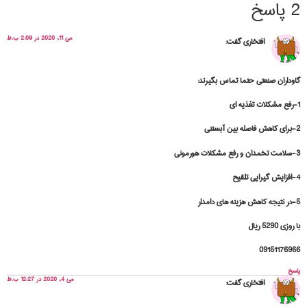
2 پاسخ
می 11, 2020 در 2:09 ب.ظ
افتخاری
گفت:
گاوداران صنعتی حتما تماس بگیرند:
1-رفع مشکلات تغذیه ای
2-برای کاهش فاصله بین آبستنی
3-سلامت تخمدان و رفع مشکلات هورمونی
4-افزایش گیرایی تلقیح
5-در نتیجه کاهش هزینه های دامدار
با روزی 5290 ریال
09151176966
پاسخ
می 4, 2020 در 12:27 ب.ظ
افتخاری
گفت: