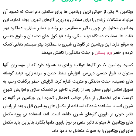
ویتامین A یکی از حیاتی ترین ویتامین ها برای سلامتی دام است که کمبود آن
میتواند مشکلات زیادی را برای سلامتی و باروری گاوهای شیری ایجاد نماید. این
ویتامین محلول در چربی تاثیر مستقیمی بر رشد و تمایز سلولی، عملکرد بهتر
بافت ها، سلامت دستگاه تولید مثلی، رشد فولیکول های تخمدان و بلوغ جنسی
به موقع دارد. این ویتامین در گاوهای شیری به عملکرد بهتر سیستم دفاعی کمک
کرده و خطر
ورم پستان
و جفت ماندگی را کاهش میدهد.
کمبود ویتامین A در گاوها عواقب زیادی به همراه دارد که از مهمترین آنها
میتوان به بلوغ جنسی دیررس، افزایش سقط جنین و مرده زایی، تولید گوساله
های ضعیف، جفت ماندگی و متریت اشاره کرد. افزایش خطر برگشت رحم، به
تعویق افتادن اولین فحلی بعد از زایش، تاخیر در تخمک سازی و افزایش شیوع
کیست های تخمدانی از دیگر عواقب احتمالی کمبود این ویتامین در گاوهای
شیری است. مشاهده شده که استفاده از مکمل های ویتامین قبل و بعد از زایش
تاثیر خوبی بر باروری گاوهای شیری داشته است. البته استفاده بی رویه مکمل
های ویتامین A میتواند تاثیر منفی بر نرخ باروی دامها بگذارد بنابراین باید مکمل
های این ویتامین را به صورت متعادل به دامها داد.