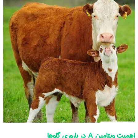
اهمیت ویتامین A در باروری گاوها