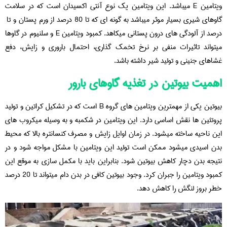
ویتامین E میباشد. این ویتامین یک نوع آنتی اکسیدان است که در سلامت
گاوهای شیری بسیار موثر میباشد به گونه ای که تا 80 درصد از ورم پستان و تا
درصد از آلودگی های درون پستانی میکاهد. کمبود ویتامین E و سلنیوم در گاوها
میتواند تاثیرات منفی بر نرخ تخمک گذاری، احتمال باروری و زایش، دفع
غشاهای جنینی و تولید شیر داشته باشد.
اهمیت بیوتین در تغذیه گاوهای بارور
بیوتین یکی از مهمترین ویتامین های گروه B است که در تشکیل کراتین و تولید
پروتئین ها نقش اساسی دارد. این ویتامین در شکمبه و به وسیله میکروب های
این ناحیه ساخته میشود. در زمان اوایل زایش و مصرف کنسانتره بالا که محیط
بدن اسیدی میشود ممکن است تولید این ویتامین با مشکل مواجه شود و در
نتیجه بدن دچار کاهش بیوتین شود. بنابراین باید با مکمل سازی به موقع این
کمبود ویتامین را جبران کرد. وجود بیوتین کافی در بدن دام میتواند تا 20 درصد
خطر بروز لنگش را کاهش دهد.