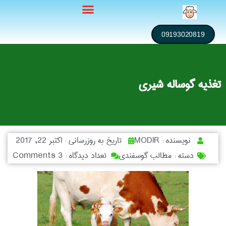
09193020819
تغذیه گوساله شیری
نویسنده :
MODIR
تاریخ به روزرسانی :
اکتبر 22, 2017
دسته :
مطالب گوسفندی
تعداد دیدگاه :
3 Comments