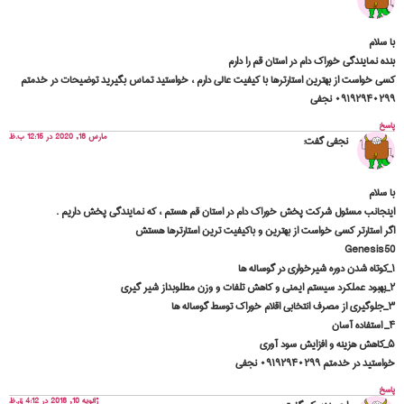
با سلام
بنده نمایندگی خوراک دام در استان قم را دارم
کسی خواست از بهترین استارترها با کیفیت عالی دارم ، خواستید تماس بگیرید توضیحات در خدمتم
۰۹۱۹۲۹۴۰۲۹۹ نجفی
پاسخ
مارس 18, 2020 در 12:15 ب.ظ
نجفی
گفت:
با سلام
اینجانب مسئول شرکت پخش خوراک دام در استان قم هستم ، که نمایندگی پخش داریم .
اگر استارتر کسی خواست از بهترین و باکیفیت ترین استارترها هستش
Genesis50
۱_کوتاه شدن دوره شیرخواری در گوساله ها
۲_بهبود عملکرد سیستم ایمنی و کاهش تلفات و وزن مطلوبداز شیر گیری
۳_جلوگیری از مصرف انتخابی اقلام خوراک توسط گوساله ها
۴_ استفاده آسان
۵_کاهش هزینه و افزایش سود آوری
خواستید در خدمتم ۰۹۱۹۲۹۴۰۲۹۹ نجفی
پاسخ
ژانویه 10, 2018 در 4:12 ق.ظ