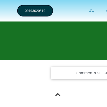
بلاگ
09193020819
ه :
20 Comments