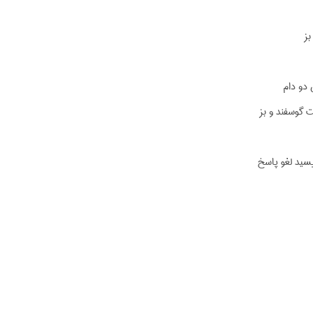
بز
دو دام
 گوسفند و بز
یسید لغو پاسخ