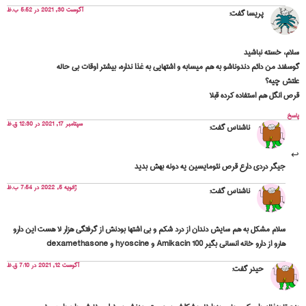
آگوست 30, 2021 در 5:52 ب.ظ
پریسا
گفت:
سلام، خسته نباشید
گوسفند من دائم دندوناشو به هم میسابه و اشتهایی به غذا نداره، بیشتر اوقات بی حاله
علتش چیه؟
قرص انگل هم استفاده کرده قبلا
پاسخ
سپتامبر 17, 2021 در 12:30 ق.ظ
ناشناس
گفت:
جیگر دردی دارع قرص نئومایسین یه دونه بهش بدید
ژانویه 5, 2022 در 7:54 ب.ظ
ناشناس
گفت:
سلام مشکل به هم سایش دندان از درد شکم و بی اشتها بودنش از گرفتگی هزار لا هست این دارو
هارو از دارو خانه انسانی بگیر Amikacin 100 و hyoscine و dexamethasone
آگوست 12, 2021 در 7:10 ق.ظ
حیدر
گفت: