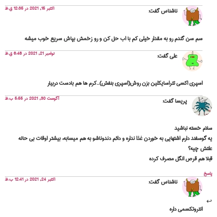
اکتبر 15, 2021 در 12:35 ق.ظ
ناشناس
گفت:
سم سن گندم رو به مقدار خیلی کم با اب حل کن و رو زخمش بپاش سریع خوب میشه
نوامبر 21, 2021 در 6:48 ق.ظ
علی
گفت:
اسپری اکسی تتراسایکلین بزن روش(اسپری بنفش)..کرم ها هم بادست دربیار
آگوست 30, 2021 در 5:55 ب.ظ
پریسا
گفت:
سلام خسته نباشید
یه گوسفند دارم اشتهایی به خوردن غذا نداره و دائم دندوناشو به هم میسابه، بیشتر اوقات بی حاله
علتش چیه؟
قبلا هم قرص انگل مصرف کرده
پاسخ
اکتبر 24, 2021 در 12:41 ب.ظ
ناشناس
گفت:
انتروتکسمی داره