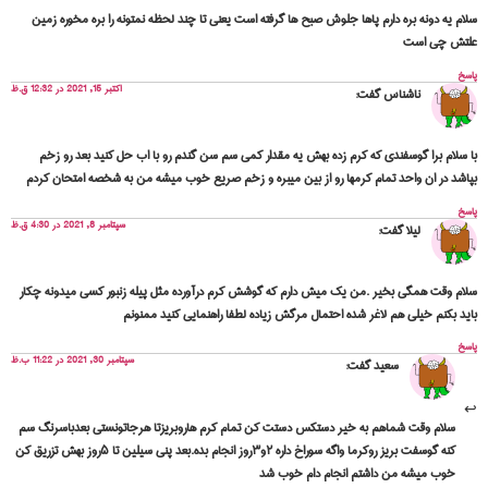
سلام یه دونه بره دارم پاها جلوش صبح ها گرفته است یعنی تا چند لحظه نمتونه را بره مخوره زمین
علتش چی است
پاسخ
اکتبر 15, 2021 در 12:32 ق.ظ
ناشناس
گفت:
با سلام برا گوسفندی که کرم زده بهش یه مقدار کمی سم سن گندم رو با اب حل کنید بعد رو زخم
بپاشد در ان واحد تمام کرمها رو از بین میبره و زخم صریع خوب میشه من به شخصه امتحان کردم
پاسخ
سپتامبر 8, 2021 در 4:30 ق.ظ
لیلا
گفت:
سلام وقت همگی بخیر .من یک میش دارم که گوشش کرم درآورده مثل پیله زنبور کسی میدونه چکار
باید بکنم خیلی هم لاغر شده احتمال مرگش زیاده لطفا راهنمایی کنید ممنونم
پاسخ
سپتامبر 30, 2021 در 11:22 ب.ظ
سعید
گفت:
سلام وقت شماهم به خیر دستکس دستت کن تمام کرم هاروبریزتا هرجاتونستی بعدباسرنگ سم
کنه گوسفت بریز روکرما واگه سوراخ داره ۲و۳روز انجام بده.بعد پنی سیلین تا ۵روز بهش تزریق کن
خوب میشه من داشتم انجام دام خوب شد