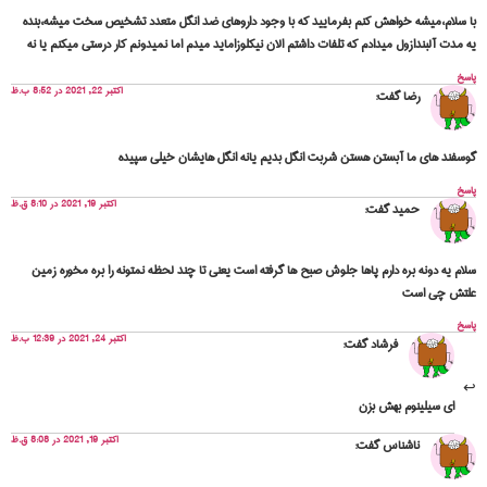
با سلام،میشه خواهش کنم بفرمایید که با وجود داروهای ضد انگل متعدد تشخیص سخت میشه،بنده
یه مدت آلبندازول میدادم که تلفات داشتم الان نیکلوزاماید میدم اما نمیدونم کار درستی میکنم یا نه
پاسخ
اکتبر 22, 2021 در 8:52 ب.ظ
رضا
گفت:
گوسفند های ما آبستن هستن شربت انگل بدیم یانه انگل هایشان خیلی سپیده
پاسخ
اکتبر 19, 2021 در 8:10 ق.ظ
حمید
گفت:
سلام یه دونه بره دارم پاها جلوش صبح ها گرفته است یعنی تا چند لحظه نمتونه را بره مخوره زمین
علتش چی است
پاسخ
اکتبر 24, 2021 در 12:39 ب.ظ
فرشاد
گفت:
ای سیلینوم بهش بزن
اکتبر 19, 2021 در 8:08 ق.ظ
ناشناس
گفت: