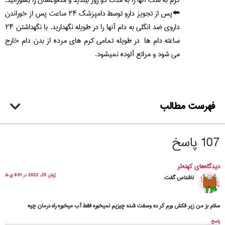
کرم به سگ آنها را به مدت دو روز ببندید و مدفوعشان را بسوزانید.
⬅️پس از تجویز دارو توسط دامپزشک ۲۴ ساعت پس از خوراندن
داروی ضد انگلی به دام آنها را در طویله نگهدارید. با نگهداشتن ۲۴
ساعته دام ها در طویله تمامی کرم های مرده از بدن دام خارج
می شود و مراتع آلوده نمیشود.
فهرست مطالب
107 پاسخ
دیدگاه‌های کهنه‌تر
ژوئن 25, 2022 در 9:51 ق.ظ
ناشناس
گفت:
سلام بز من زیر فکش ورم کر ده وسفت شده چیزیم نمیخوره فقط آب میخوره راه درمان چیه
پاسخ