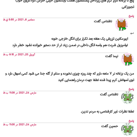
پنج تا بزغاله دارم کرم های ریزداخل پشکلشون هست وبدنشون خیلی خارش داره داروی خوب
تجویزکنی
پاسخ
دسامبر 6, 2021 در 5:55 ق.ظ
ناشناس
گفت:
ایورمکتین تزریقی یک هفته بعد تکرار برای انگل خارجی خوبه
لوامیزول شربت هم واسه انگل داخلی در ضمن زیاد تر از حد دستور خورانده نشود خطر دارد
آوریل 20, 2021 در 9:15 ب.ظ
نیما
گفت:
من یک بزغاله نر ۷ ماهه دارم که چند روزه چیزی نخورده و مدام از گله جدا می شود کمی اسهال دارد و
توی اسهالش کرم پیدا شده لطفا جهت درمان راهنمایی کنید
پاسخ
مارس 24, 2021 در 11:08 ب.ظ
ناشناس
گفت:
لطفا نظرات غیر کارشناسی به مردم ندین.
پاسخ
مارس 24, 2021 در 11:05 ب.ظ
حسین
گفت: