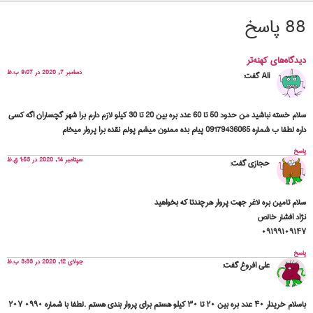
88 پاسخ
دیدگاه‌های کهنه‌تر
دسامبر 7, 2020 در 9:07 ب.ظ
Ali
گفت:
سلام خسته نباشید من حدود 50 تا 60 عدد بره بین 20 تا 30 کیلو لازم دارم برا شهر گچساران اگه کسی
داره لطفا ب شماره 09179436065 پیام بده ممنون میشم پولم نقده برا پروار میخام
پاسخ
سپتامبر 14, 2020 در 1:53 ق.ظ
حجازی
گفت:
سلام تامین بره لاغر جهت پروار هرچندتا که بخواهید
نژاد افشار خالص
۰۹۱۹۹۱۰۹۱۴۷
پاسخ
جولای 12, 2020 در 3:33 ب.ظ
علی افروغ
گفت:
باسلام خریدار ۴۰ عدد بره بین ۲۰ تا ۳۰ کیلو هستم برای پروار بندی هستم .لطفا با شماره ۰۹۹۰ ۲۰۷