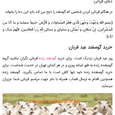
دعای قربانی :
در هنگام قربانی کردن شخصی که گوسفند را ذبح می کند باید این دعا را بخواند:
(بسم الله وَجَّهْتُ وَجْهِیَ لِلَّذِی فَطَرَ السَّماواتِ وَ الْأَرْضَ حَنِیفاً مسلما وَ ما أَنَا مِنَ
الْمُشْرِکِینَ، إِنَّ صَلاتِی وَ نُسُکِی وَ مَحْیایَ وَ مماتی لِلَّهِ رَبِّ الْعالَمِینَ، اللّهمّ‏ منک و
لک)
خرید گوسفند عید قربان:
روز عید قربان نزدیک است. برای خرید
گوسفند زنده
قربانی نگران نباشید گروه
گوسفنده زنده به طور شبانه روزی و در هر کجای تهران در خدمت شماست. برای
خرید گوسفنده زنده خود تنها کافی است با ما تماس بگیرید. گوسفند زنده
همچنین اقدام به ارسال قصاب همراه با دام جهت مراسم قربانی شما عزیزان
مینماید.