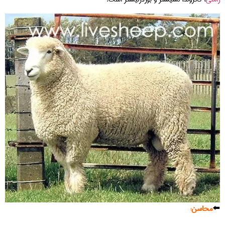
⬅️
محاسن: