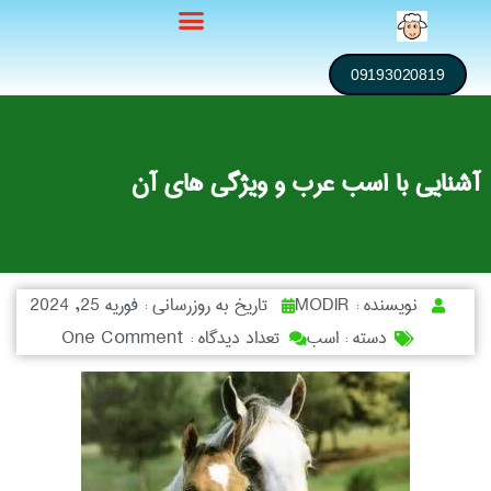
09193020819
آشنایی با اسب عرب و ویژگی های آن
نویسنده :
MODIR
تاریخ به روزرسانی :
فوریه 25, 2024
دسته :
اسب
تعداد دیدگاه :
One Comment